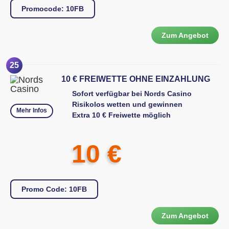
Promocode: 10FB
Zum Angebot
25
10 € FREIWETTE OHNE EINZAHLUNG
Sofort verfügbar bei Nords Casino
Risikolos wetten und gewinnen
Mehr Infos
Extra 10 € Freiwette möglich
10 €
Promo Code: 10FB
Zum Angebot