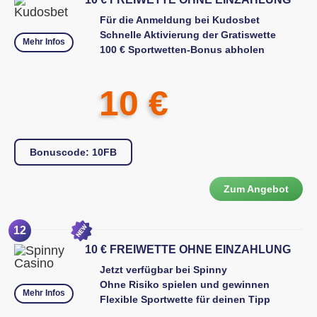
Für die Anmeldung bei Kudosbet
Schnelle Aktivierung der Gratiswette
Mehr Infos
100 € Sportwetten-Bonus abholen
10 €
Bonuscode: 10FB
Zum Angebot
12
10 € FREIWETTE OHNE EINZAHLUNG
Jetzt verfügbar bei Spinny
Ohne Risiko spielen und gewinnen
Mehr Infos
Flexible Sportwette für deinen Tipp