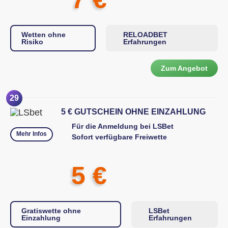
Wetten ohne
RELOADBET
Risiko
Erfahrungen
Zum Angebot
29
5 € GUTSCHEIN OHNE EINZAHLUNG
Für die Anmeldung bei LSBet
Mehr Infos
Sofort verfügbare Freiwette
5 €
Gratiswette ohne
LSBet
Einzahlung
Erfahrungen