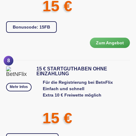
15 €
Bonuscode: 15FB
Zum Angebot
8
15 € STARTGUTHABEN OHNE
EINZAHLUNG
Für die Registrierung bei BetnFlix
Mehr Infos
Einfach und schnell
Extra 10 € Freiwette möglich
15 €