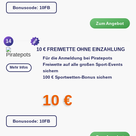
Bonuscode: 10FB
Zum Angebot
14
10 € FREIWETTE OHNE EINZAHLUNG
Für die Anmeldung bei Piratepots
Freiwette auf alle großen Sport-Events
Mehr Infos
sichern
100 € Sportwetten-Bonus sichern
10 €
Bonuscode: 10FB