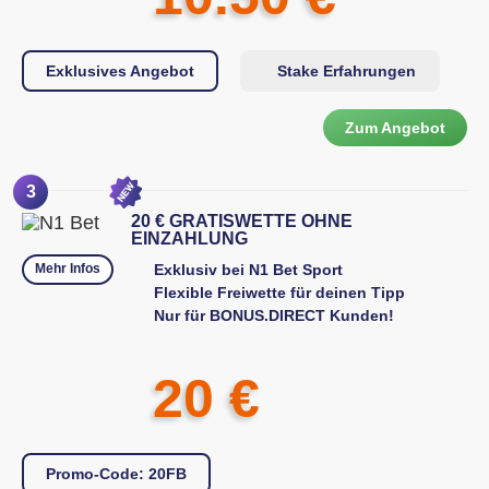
Exklusives Angebot
Stake Erfahrungen
Zum Angebot
3
20 € GRATISWETTE OHNE
EINZAHLUNG
Mehr Infos
Exklusiv bei N1 Bet Sport
Flexible Freiwette für deinen Tipp
Nur für BONUS.DIRECT Kunden!
20 €
Promo-Code: 20FB