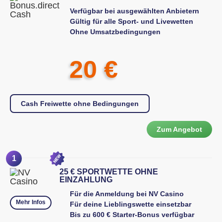
Verfügbar bei ausgewählten Anbietern
Gültig für alle Sport- und Livewetten
Ohne Umsatzbedingungen
20 €
Cash Freiwette ohne Bedingungen
Zum Angebot
1
25 € SPORTWETTE OHNE
EINZAHLUNG
Für die Anmeldung bei NV Casino
Mehr Infos
Für deine Lieblingswette einsetzbar
Bis zu 600 € Starter-Bonus verfügbar