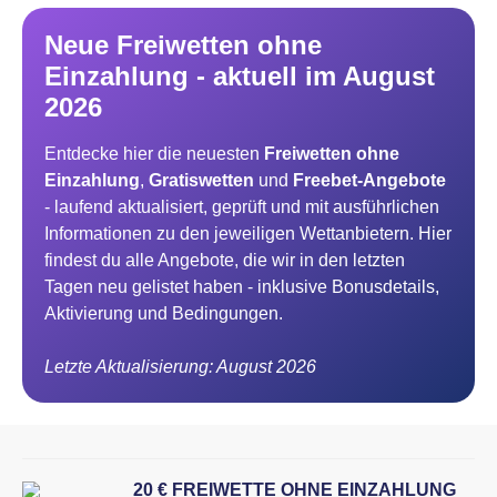
Neue Freiwetten ohne
Einzahlung - aktuell im August
2026
Entdecke hier die neuesten
Freiwetten ohne
Einzahlung
,
Gratiswetten
und
Freebet-Angebote
- laufend aktualisiert, geprüft und mit ausführlichen
Informationen zu den jeweiligen Wettanbietern. Hier
findest du alle Angebote, die wir in den letzten
Tagen neu gelistet haben - inklusive Bonusdetails,
Aktivierung und Bedingungen.
Letzte Aktualisierung: August 2026
20 € FREIWETTE OHNE EINZAHLUNG