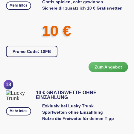
Gratis spielen, echt gewinnen
Mehr Infos
Sichere dir zusätzlich 10 € Gratiswetten
10 €
Promo Code: 10FB
Zum Angebot
18
10 € GRATISWETTE OHNE
EINZAHLUNG
Exklusiv bei Lucky Trunk
Mehr Infos
Sportwetten ohne Einzahlung
Nutze die Freiwette für deinen Tipp