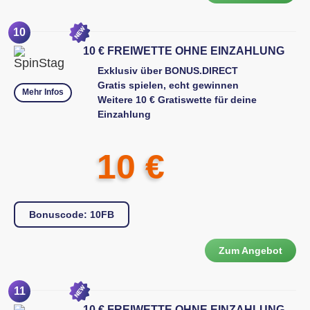
10
10 € FREIWETTE OHNE EINZAHLUNG
Exklusiv über BONUS.DIRECT
Gratis spielen, echt gewinnen
Mehr Infos
Weitere 10 € Gratiswette für deine
Einzahlung
10 €
Bonuscode: 10FB
Zum Angebot
11
10 € FREIWETTE OHNE EINZAHLUNG