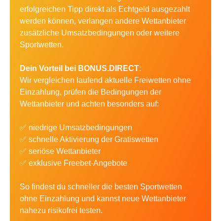
erfolgreichen Tipp direkt als Echtgeld ausgezahlt
werden können, verlangen andere Wettanbieter
zusätzliche Umsatzbedingungen oder weitere
Sportwetten.
Dein Vorteil bei BONUS.DIRECT
:
Wir vergleichen laufend aktuelle Freiwetten ohne
Einzahlung, prüfen die Bedingungen der
Wettanbieter und achten besonders auf:
✅ niedrige Umsatzbedingungen
✅ schnelle Aktivierung der Gratiswetten
✅ seriöse Wettanbieter
✅ exklusive Freebet-Angebote
So findest du schneller die besten Sportwetten
ohne Einzahlung und kannst neue Wettanbieter
nahezu risikofrei testen.