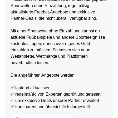
Sportwetten ohne Einzahlung, regelmäßig
aktualisierte Freebet-Angebote und exklusive
Partner-Deals, die nicht überall verfügbar sind.
Mit einer Sportwette ohne Einzahlung kannst du
aktuelle Fußballspiele und andere Sportereignisse
kostenlos tippen, ohne zuvor eigenes Geld
einzahlen zu müssen. So lassen sich neue
Wettanbieter, Wettmärkte und Plattformen
unverbindlich testen.
Die angeführten Angebote werden:
✅ laufend aktualisiert
✅ regelmäßig von Experten geprüft und getestet
✅ um exklusive Deals unserer Partner erweitert
✅ transparent und übersichtlich dargestellt