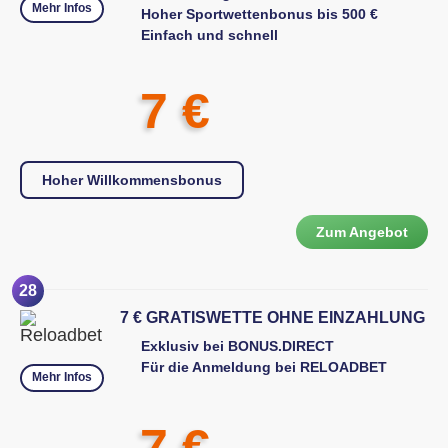
Mehr Infos
Hoher Sportwettenbonus bis 500 €
Einfach und schnell
7 €
Hoher Willkommensbonus
Zum Angebot
28
7 € GRATISWETTE OHNE EINZAHLUNG
Exklusiv bei BONUS.DIRECT
Für die Anmeldung bei RELOADBET
Mehr Infos
7 €