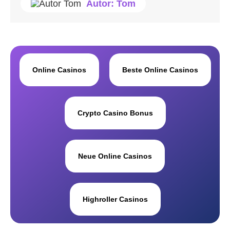
Autor: Tom
Online Casinos
Beste Online Casinos
Crypto Casino Bonus
Neue Online Casinos
Highroller Casinos