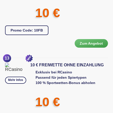
10 €
Promo Code: 10FB
Zum Angebot
13
10 € FREIWETTE OHNE EINZAHLUNG
Exklusiv bei RCasino
Passend für jeden Spiertypen
Mehr Infos
100 % Sportwetten-Bonus abholen
10 €