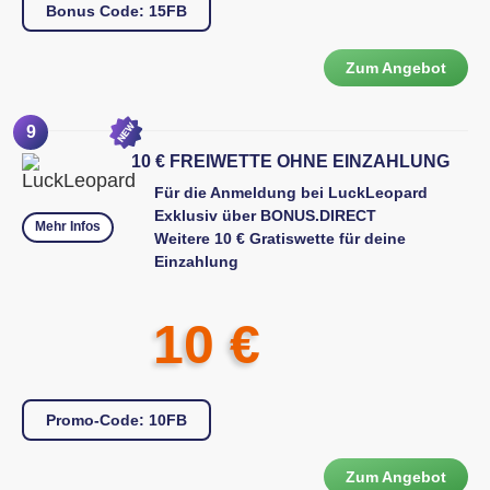
Bonus Code: 15FB
Zum Angebot
9
10 € FREIWETTE OHNE EINZAHLUNG
Für die Anmeldung bei LuckLeopard
Exklusiv über BONUS.DIRECT
Mehr Infos
Weitere 10 € Gratiswette für deine
Einzahlung
10 €
Promo-Code: 10FB
Zum Angebot