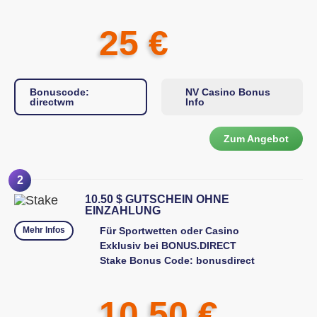
25 €
Bonuscode:
NV Casino Bonus
directwm
Info
Zum Angebot
2
10.50 $ GUTSCHEIN OHNE
EINZAHLUNG
Mehr Infos
Für Sportwetten oder Casino
Exklusiv bei BONUS.DIRECT
Stake Bonus Code: bonusdirect
10.50 €