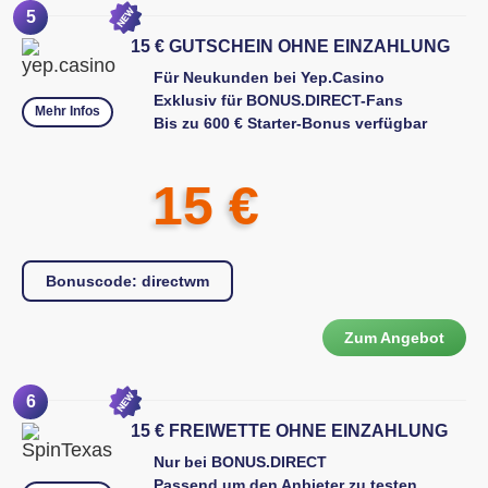
5
15 € GUTSCHEIN OHNE EINZAHLUNG
Für Neukunden bei Yep.Casino
Exklusiv für BONUS.DIRECT-Fans
Mehr Infos
Bis zu 600 € Starter-Bonus verfügbar
15 €
Bonuscode: directwm
Zum Angebot
6
15 € FREIWETTE OHNE EINZAHLUNG
Nur bei BONUS.DIRECT
Passend um den Anbieter zu testen