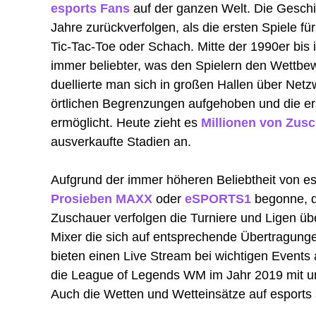
esports Fans
auf der ganzen Welt. Die Geschic
Jahre zurückverfolgen, als die ersten Spiele f
Tic-Tac-Toe oder Schach. Mitte der 1990er bis
immer beliebter, was den Spielern den Wettbewe
duellierte man sich in großen Hallen über Net
örtlichen Begrenzungen aufgehoben und die e
ermöglicht. Heute zieht es
Millionen von Zus
ausverkaufte Stadien an.
Aufgrund der immer höheren Beliebtheit von e
Prosieben MAXX
oder
eSPORTS1
begonne, d
Zuschauer verfolgen die Turniere und Ligen üb
Mixer die sich auf entsprechende Übertragunge
bieten einen Live Stream bei wichtigen Events
die League of Legends WM im Jahr 2019 mit u
Auch die Wetten und Wetteinsätze auf esports 