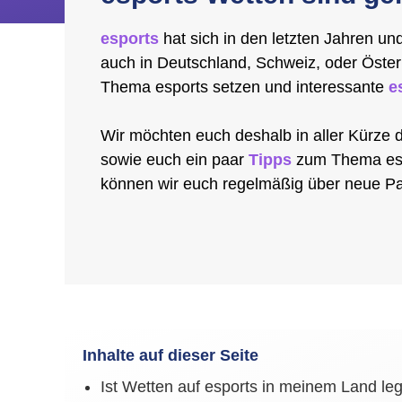
esports
hat sich in den letzten Jahren un
auch in Deutschland, Schweiz, oder Öste
Thema esports setzen und interessante
e
Wir möchten euch deshalb in aller Kürze
sowie euch ein paar
Tipps
zum Thema esp
können wir euch regelmäßig über neue Pa
Inhalte auf dieser Seite
Ist Wetten auf esports in meinem Land le