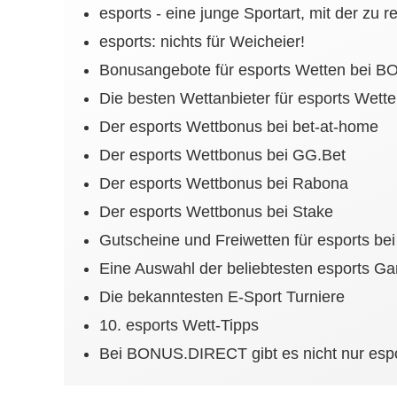
esports - eine junge Sportart, mit der zu r
esports: nichts für Weicheier!
Bonusangebote für esports Wetten bei
Die besten Wettanbieter für esports Wett
Der esports Wettbonus bei bet-at-home
Der esports Wettbonus bei GG.Bet
Der esports Wettbonus bei Rabona
Der esports Wettbonus bei Stake
Gutscheine und Freiwetten für esports 
Eine Auswahl der beliebtesten esports G
Die bekanntesten E-Sport Turniere
10. esports Wett-Tipps
Bei BONUS.DIRECT gibt es nicht nur esp