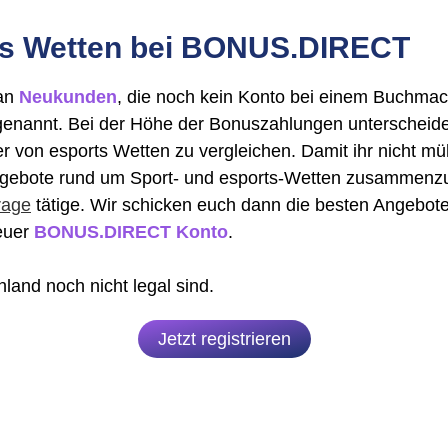
ts Wetten bei BONUS.DIRECT
 an
Neukunden
, die noch kein Konto bei einem Buchmac
annt. Bei der Höhe der Bonuszahlungen unterscheiden si
er von esports Wetten zu vergleichen. Damit ihr nicht 
ngebote rund um Sport- und esports-Wetten zusammenzu
rage
tätige. Wir schicken euch dann die besten Angebot
 euer
BONUS.DIRECT Konto
.
land noch nicht legal sind.
Jetzt registrieren