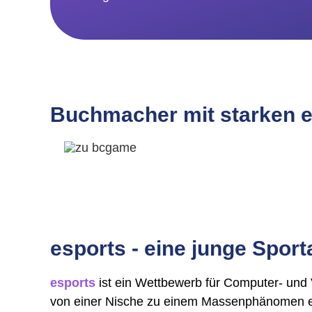
Buchmacher mit starken 
esports - eine junge Sporta
esports
ist ein Wettbewerb für Computer- und V
von einer Nische zu einem Massenphänomen ent