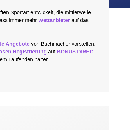
n Sportart entwickelt, die mittlerweile
 dass immer mehr
Wettanbieter
auf das
le Angebote
von Buchmacher vorstellen,
osen Registrierung
auf
BONUS.DIRECT
dem Laufenden halten.