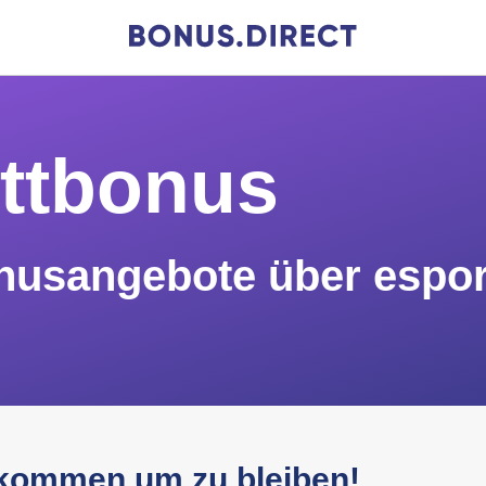
ttbonus
onusangebote über espo
ekommen um zu bleiben!