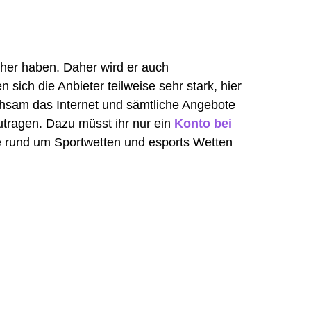
her haben. Daher wird er auch
ch die Anbieter teilweise sehr stark, hier
mühsam das Internet und sämtliche Angebote
tragen. Dazu müsst ihr nur ein
Konto bei
e rund um Sportwetten und esports Wetten