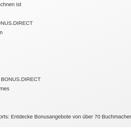
echnen ist
 BONUS.DIRECT
en
bei BONUS.DIRECT
ames
orts: Entdecke Bonusangebote von über 70 Buchmache