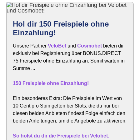
Hol dir 150 Freispiele ohne
Einzahlung!
Unsere Partner
VeloBet
und
Cosmobet
bieten dir
exklusiv bei Registrierung über BONUS.DIRECT
75 Freispiele ohne Einzahlung an. Somit warten in
Summe ...
150 Freispiele ohne Einzahlung!
Ein besonderes Extra: Die Freispiele im Wert von
10 Cent pro Spin gelten bei Slots, die du nur bei
diesen beiden Anbietern findest! Folge einfach den
beiden Anleitungen, um die Angebote zu aktivieren.
So holst du dir die Freispiele bei Velobet: