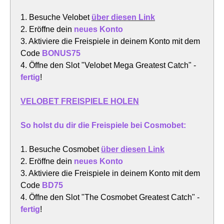
1. Besuche Velobet
über diesen Link
2. Eröffne dein
neues Konto
3. Aktiviere die Freispiele in deinem Konto mit dem
Code
BONUS75
4. Öffne den Slot "Velobet Mega Greatest Catch" -
fertig
!
VELOBET FREISPIELE HOLEN
So holst du dir die Freispiele bei Cosmobet:
1. Besuche Cosmobet
über diesen Link
2. Eröffne dein
neues Konto
3. Aktiviere die Freispiele in deinem Konto mit dem
Code
BD75
4. Öffne den Slot "The Cosmobet Greatest Catch" -
fertig
!