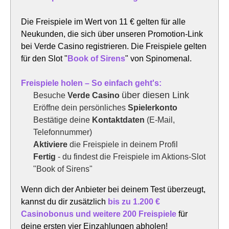
Die Freispiele im Wert von 11 € gelten für alle
Neukunden, die sich über unseren Promotion-Link
bei Verde Casino registrieren. Die Freispiele gelten
für den Slot "
Book of Sirens
" von Spinomenal.
Freispiele holen – So einfach geht's:
über diesen Link
Besuche
Verde Casino
Eröffne dein persönliches
Spielerkonto
Bestätige deine
Kontaktdaten
(E-Mail,
Telefonnummer)
Aktiviere
die Freispiele in deinem Profil
Fertig
- du findest die Freispiele im Aktions-Slot
"Book of Sirens"
Wenn dich der Anbieter bei deinem Test überzeugt,
kannst du dir zusätzlich
bis zu 1.200 €
Casinobonus und weitere 200 Freispiele
für
deine ersten vier Einzahlungen abholen!