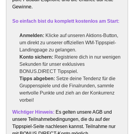
Gewinne.
So einfach bist du komplett kostenlos am Start:
Anmelden:
Klicke auf unseren Aktions-Button,
um direkt zu unserer offiziellen WM-Tippspiel-
Landingpage zu gelangen.
Konto sichern:
Registriere dich in nur wenigen
Sekunden für unser exklusives
BONUS.DIRECT Tippspiel.
Tipps abgeben:
Setze deine Tendenz für die
Gruppenspiele und die Finalrunden, sammle
wertvolle Punkte und zieh an der Konkurrenz
vorbei!
Wichtiger Hinweis:
Es gelten unsere AGB und
unsere Teilnahmebedingungen, die du auf der
Tippspiel-Seite nachlesen kannst. Teilnahme nur
mit BONUS.DIRECT-Konto möglich.