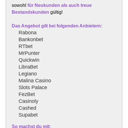
sowohl
für Neukunden als auch treue
Bestandskunden
gültig!
Das Angebot gilt bei folgenden Anbietern:
Rabona
Bankonbet
RTbet
MrPunter
Quickwin
LibraBet
Legiano
Malina Casino
Slots Palace
FezBet
Casinoly
Cashed
Supabet
So machst du mit: