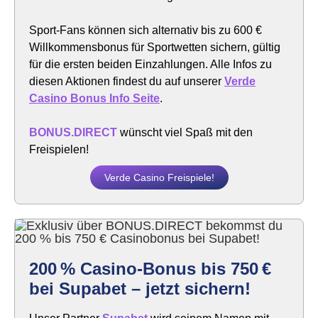
Sport-Fans können sich alternativ bis zu 600 €
Willkommensbonus für Sportwetten sichern, gültig
für die ersten beiden Einzahlungen. Alle Infos zu
diesen Aktionen findest du auf unserer
Verde
Casino Bonus Info Seite
.
BONUS.DIRECT
wünscht viel Spaß mit den
Freispielen!
Verde Casino Freispiele!
200 % Casino-Bonus bis 750 €
bei Supabet – jetzt sichern!