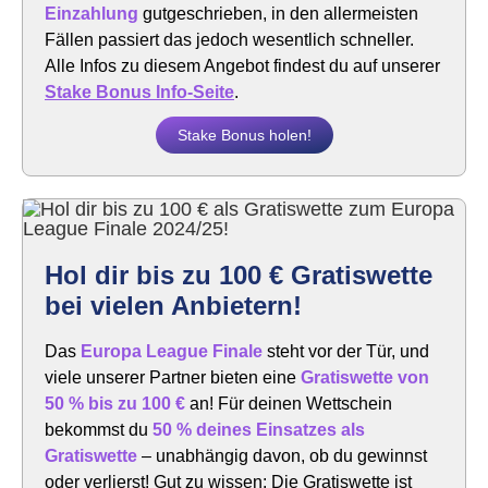
Einzahlung
gutgeschrieben, in den allermeisten
Fällen passiert das jedoch wesentlich schneller.
Alle Infos zu diesem Angebot findest du auf unserer
Stake Bonus Info-Seite
.
Stake Bonus holen!
Hol dir bis zu 100 € Gratiswette
bei vielen Anbietern!
Das
Europa League Finale
steht vor der Tür, und
viele unserer Partner bieten eine
Gratiswette von
50 % bis zu 100 €
an! Für deinen Wettschein
bekommst du
50 % deines Einsatzes als
Gratiswette
– unabhängig davon, ob du gewinnst
oder verlierst! Gut zu wissen: Die Gratiswette ist