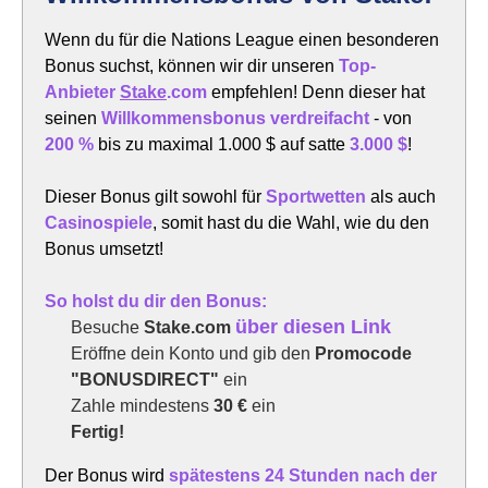
Wenn du für die Nations League einen besonderen
Bonus suchst, können wir dir unseren
Top-
Anbieter
Stake
.com
empfehlen! Denn dieser hat
seinen
Willkommensbonus verdreifacht
- von
200 %
bis zu maximal 1.000 $ auf satte
3.000 $
!
Dieser Bonus gilt sowohl für
Sportwetten
als auch
Casinospiele
, somit hast du die Wahl, wie du den
Bonus umsetzt!
So holst du dir den Bonus:
über diesen Link
Besuche
Stake.com
Eröffne dein Konto und gib den
Promocode
"BONUSDIRECT"
ein
Zahle mindestens
30 €
ein
Fertig!
Der Bonus wird
spätestens 24 Stunden nach der