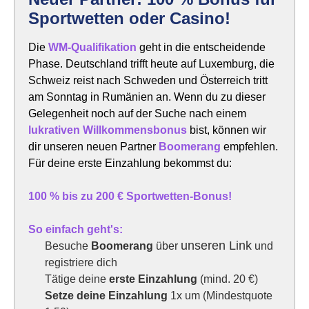
Sportwetten oder Casino!
Die
WM-Qualifikation
geht in die entscheidende
Phase. Deutschland trifft heute auf Luxemburg, die
Schweiz reist nach Schweden und Österreich tritt
am Sonntag in Rumänien an. Wenn du zu dieser
Gelegenheit noch auf der Suche nach einem
lukrativen Willkommensbonus
bist, können wir
dir unseren neuen Partner
Boomerang
empfehlen.
Für deine erste Einzahlung bekommst du:
100 % bis zu 200 € Sportwetten-Bonus!
So einfach geht's:
unseren Link
Besuche
Boomerang
über
und
registriere dich
Tätige deine
erste Einzahlung
(mind. 20 €)
Setze deine Einzahlung
1x um (Mindestquote