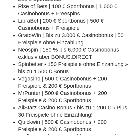
Rise of Bets | 100 € Sportbonus | 1.000 €
Casinobonus + Freespins
LibraBet | 200 € Sportbonus | 500 €
Casinobonus + Freispiele
GratoWin | Bis zu 3.000 € Casinobonus | 50
Freispiele ohne Einzahlung
Neospin | 150 % bis 6.000 € Casinobonus
exklusiv über BONUS.DIRECT
Spinbetter • 150 Freispiele ohne Einzahlung »
bis zu 1.500 € Bonus
Vegasino | 500 € Casinobonus + 200
Freispiele & 200 € Sportbonus
MrPunter | 500 € Casinobonus + 200
Freispiele & 200 € Sportbonus
AllStarz Casino Bonus • bis zu 1.200 € » Plus
30 Freispiele ohne Einzahlung!
Quickwin | 500 € Casinobonus + 200
Freispiele & 200 € Sportbonus