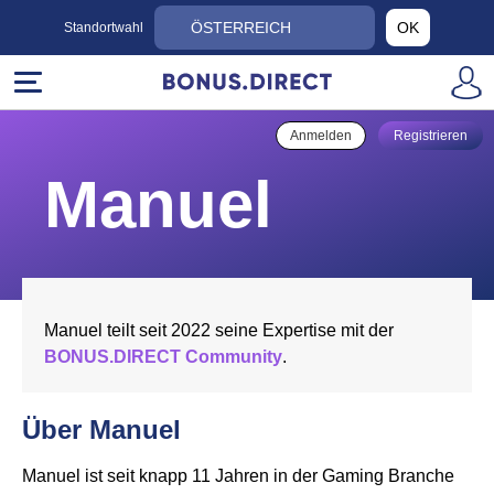
ÖSTERREICH
OK
Standortwahl
Anmelden
Registrieren
Manuel
Manuel teilt seit 2022 seine Expertise mit der
BONUS.DIRECT Community
.
Über Manuel
Manuel ist seit knapp 11 Jahren in der Gaming Branche