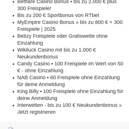
Betflare Casino Bonus • bis zu 2.000 € plus
300 Freispiele!
Bis zu 200 € Sportbonus von RTbet
MyEmpire Casino Bonus » bis zu 800 € + 300
Freispiele | 2025
Betizy Freispiele oder Gratiswette ohne
Einzahlung
Wikiluck Casino mit bis zu 1.000 €
Neukundenbonus
Candy Casino • 100 Freispiele im Wert von 50
€ - ohne Einzahlung
NAB Casino • 60 Freispiele ohne Einzahlung
für deine Anmeldung
King Billy • 100 Freispiele ohne Einzahlung für
deine Anmeldung
Interwetten - bis zu 100 € Neukundenbonus »
Jetzt registrieren