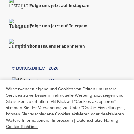
Folge uns jetzt auf Instagram
Folge uns jetzt auf Telegram
Bonuskalender abonnieren
© BONUS.DIRECT 2026
Spielen mit Verantwortung!
Wir verwenden eigene und Cookies von Dritten um unsere
Services zu verbessern, individuelle Werbung anzuzeigen und
Kontakt
Statistiken zu erhalten. Mit Klick auf "Cookies akzeptieren",
Über BONUS.DIRECT
stimmen Sie der Verwendung zu. Unter "Cookie Einstellungen",
Allgemeine Geschäftsbedingungen
können Sie verschiedene Cookies aktivieren oder deaktivieren.
Jobs
Weitere Informationen:
Impressum
|
Datenschutzerklärung
|
Cookie-Richtlinie
Häufig gestellte Fragen