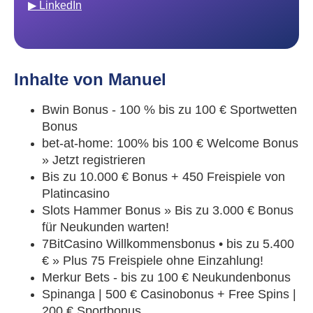
▶ LinkedIn
Inhalte von Manuel
Bwin Bonus - 100 % bis zu 100 € Sportwetten
Bonus
bet-at-home: 100% bis 100 € Welcome Bonus
» Jetzt registrieren
Bis zu 10.000 € Bonus + 450 Freispiele von
Platincasino
Slots Hammer Bonus » Bis zu 3.000 € Bonus
für Neukunden warten!
7BitCasino Willkommensbonus • bis zu 5.400
€ » Plus 75 Freispiele ohne Einzahlung!
Merkur Bets - bis zu 100 € Neukundenbonus
Spinanga | 500 € Casinobonus + Free Spins |
200 € Sportbonus