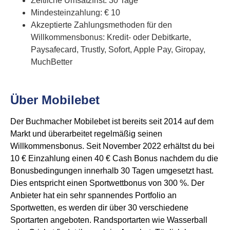
Zeitliche Umsatzfrist: 30 Tage
Mindesteinzahlung: € 10
Akzeptierte Zahlungsmethoden für den
Willkommensbonus: Kredit- oder Debitkarte,
Paysafecard, Trustly, Sofort, Apple Pay, Giropay,
MuchBetter
Über Mobilebet
Der Buchmacher Mobilebet ist bereits seit 2014 auf dem
Markt und überarbeitet regelmäßig seinen
Willkommensbonus. Seit November 2022 erhältst du bei
10 € Einzahlung einen 40 € Cash Bonus nachdem du die
Bonusbedingungen innerhalb 30 Tagen umgesetzt hast.
Dies entspricht einen Sportwettbonus von 300 %. Der
Anbieter hat ein sehr spannendes Portfolio an
Sportwetten, es werden dir über 30 verschiedene
Sportarten angeboten. Randsportarten wie Wasserball