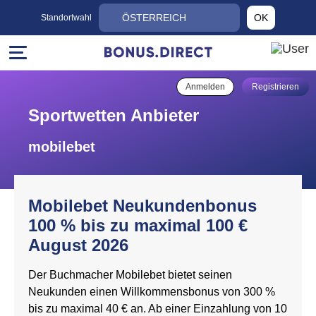
ÖSTERREICH
OK
Standortwahl
Anmelden
Registrieren
Sportwetten Anbieter
mobilebet
Mobilebet Neukundenbonus
100 % bis zu maximal 100 €
August 2026
Der Buchmacher Mobilebet bietet seinen
Neukunden einen Willkommensbonus von 300 %
bis zu maximal 40 € an. Ab einer Einzahlung von 10