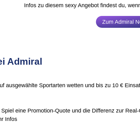
Infos zu diesem sexy Angebot findest du, wenn 
Zum Admiral 
ei Admiral
 auf ausgewählte Sportarten wetten und bis zu 10 € Eins
 Spiel eine Promotion-Quote und die Differenz zur Real-
r Infos