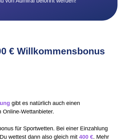
nd von Admiral belohnt werden!
00 € Willkommensbonus
lung
gibt es natürlich auch einen
 Online-Wettanbieter.
onus für Sportwetten. Bei einer Einzahlung
 Du wettest dann also gleich mit
400 €
. Mehr