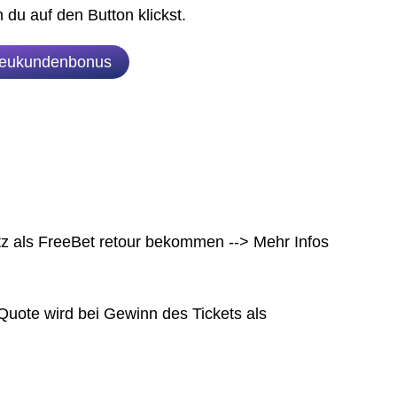
du auf den Button klickst.
Neukundenbonus
atz als FreeBet retour bekommen --> Mehr Infos
Quote wird bei Gewinn des Tickets als