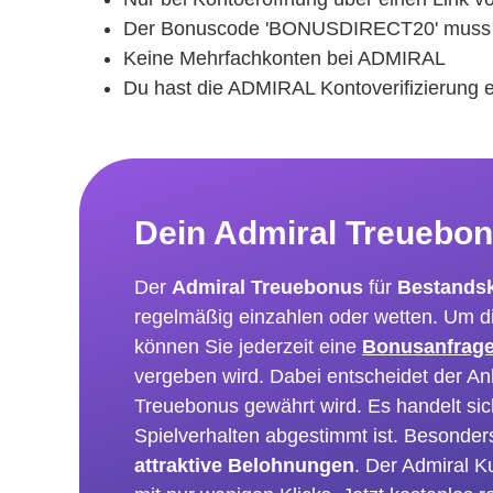
Der Bonuscode 'BONUSDIRECT20' muss be
Keine Mehrfachkonten bei ADMIRAL
Du hast die ADMIRAL Kontoverifizierung e
Dein Admiral Treuebo
Der
Admiral Treuebonus
für
Bestands
regelmäßig einzahlen oder wetten. Um di
können Sie jederzeit eine
Bonusanfrag
vergeben wird. Dabei entscheidet der An
Treuebonus gewährt wird. Es handelt sic
Spielverhalten abgestimmt ist. Besonde
attraktive Belohnungen
. Der Admiral K