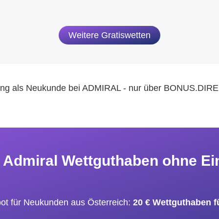
Weitere Gratiswetten
 € Admiral Wettguthaben ohne Ei
ot für Neukunden aus Österreich:
20 € Wettguthaben f