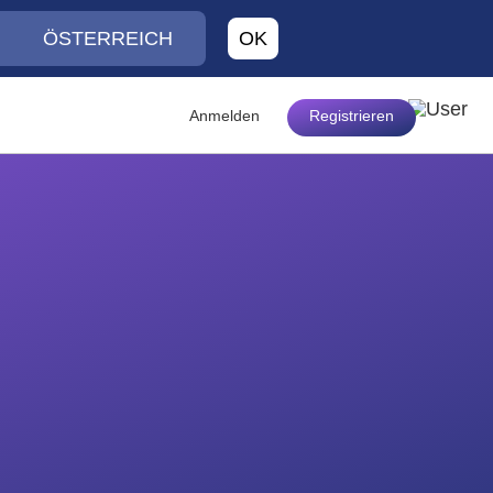
ÖSTERREICH
OK
Anmelden
Registrieren