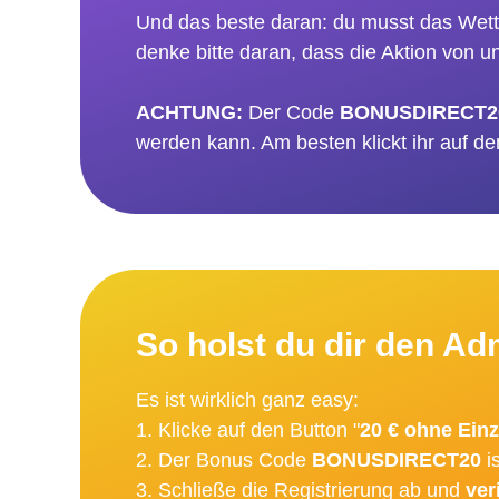
Und das beste daran: du musst das We
denke bitte daran, dass die Aktion von 
ACHTUNG:
Der Code
BONUSDIRECT
werden kann. Am besten klickt ihr auf de
So holst du dir den Ad
Es ist wirklich ganz easy:
1. Klicke auf den Button "
20 € ohne Ein
2. Der Bonus Code
BONUSDIRECT20
is
3. Schließe die Registrierung ab und
ver