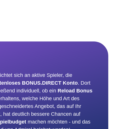
tet sich an aktive Spieler, die
tenloses BONUS.DIRECT Konto
. Dort
ießend individuell, ob ein
Reload Bonus
erhaltens, welche Höhe und Art des
eschneidertes Angebot, das auf Ihr
, hat deutlich bessere Chancen auf
pielbudget
machen möchten - und das