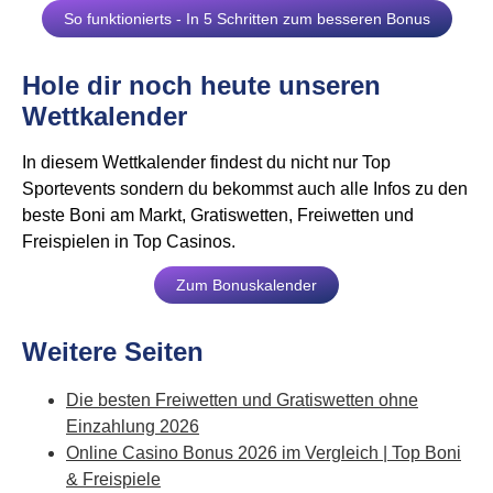
So funktionierts - In 5 Schritten zum besseren Bonus
Hole dir noch heute unseren
Wettkalender
In diesem Wettkalender findest du nicht nur Top
Sportevents sondern du bekommst auch alle Infos zu den
beste Boni am Markt, Gratiswetten, Freiwetten und
Freispielen in Top Casinos.
Zum Bonuskalender
Weitere Seiten
Die besten Freiwetten und Gratiswetten ohne
Einzahlung 2026
Online Casino Bonus 2026 im Vergleich | Top Boni
& Freispiele