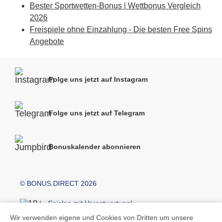
Bester Sportwetten-Bonus | Wettbonus Vergleich
2026
Freispiele ohne Einzahlung - Die besten Free Spins
Angebote
Folge uns jetzt auf Instagram
Folge uns jetzt auf Telegram
Bonuskalender abonnieren
© BONUS.DIRECT 2026
Spielen mit Verantwortung!
Wir verwenden eigene und Cookies von Dritten um unsere