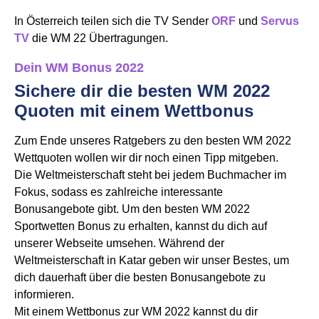
In Österreich teilen sich die TV Sender
ORF
und
Servus
TV
die WM 22 Übertragungen.
Dein WM Bonus 2022
Sichere dir die besten WM 2022
Quoten mit einem Wettbonus
Zum Ende unseres Ratgebers zu den besten WM 2022
Wettquoten wollen wir dir noch einen Tipp mitgeben.
Die Weltmeisterschaft steht bei jedem Buchmacher im
Fokus, sodass es zahlreiche interessante
Bonusangebote gibt. Um den besten WM 2022
Sportwetten Bonus zu erhalten, kannst du dich auf
unserer Webseite umsehen. Während der
Weltmeisterschaft in Katar geben wir unser Bestes, um
dich dauerhaft über die besten Bonusangebote zu
informieren.
Mit einem Wettbonus zur WM 2022 kannst du dir