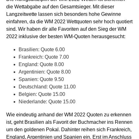
die Wettabgabe auf den Gesamtsieger. Mit dieser
Langzeitwette lassen sich besonders hohe Gewinne
einfahren, da die WM 2022 Wettquoten sehr hoch quotiert
sind. Wir haben dir alle Favoriten auf den Sieg der WM
2022 inklusive der besten WM-Quoten herausgesucht:
Brasilien: Quote 6.00
Frankreich: Quote 7.00
England: Quote 8.00
Argentinien: Quote 8.00
Spanien: Quote 9.50
Deutschland: Quote 11.00
Belgien: Quote 15.00
Niederlande: Quote 15.00
Wie eindeutig anhand der WM 2022 Quoten zu erkennen
ist, geht Brasilien als Favorit der Buchmacher ins Rennen
um den goldenen Pokal. Dahinter reihen sich Frankreich,
England, Argentinien und Spanien ein. Erst im Anschluss