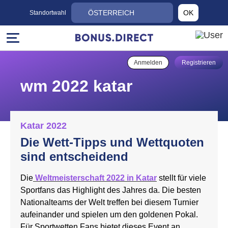
ÖSTERREICH
OK
Standortwahl
Anmelden
Registrieren
wm 2022 katar
Katar 2022
Die Wett-Tipps und Wettquoten
sind entscheidend
Die
Weltmeisterschaft 2022 in Katar
stellt für viele
Sportfans das Highlight des Jahres da. Die besten
Nationalteams der Welt treffen bei diesem Turnier
aufeinander und spielen um den goldenen Pokal.
Für Sportwetten Fans bietet dieses Event an