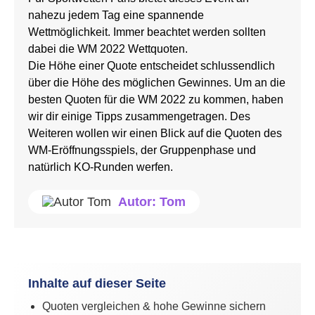
nahezu jedem Tag eine spannende
Wettmöglichkeit. Immer beachtet werden sollten
dabei die WM 2022 Wettquoten.
Die Höhe einer Quote entscheidet schlussendlich
über die Höhe des möglichen Gewinnes. Um an die
besten Quoten für die WM 2022 zu kommen, haben
wir dir einige Tipps zusammengetragen. Des
Weiteren wollen wir einen Blick auf die Quoten des
WM-Eröffnungsspiels, der Gruppenphase und
natürlich KO-Runden werfen.
Autor: Tom
Inhalte auf dieser Seite
Quoten vergleichen & hohe Gewinne sichern