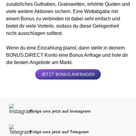
zusätzliches Guthaben, Gratiswetten, erhöhte Quoten und
viele weitere Aktionen sichern. Eine Wettabgabe mit
einem Bonus zu verbinden ist dabei sehr einfach und
bietet dir viele Vorteile, sodass du diese Gelegenheit
nicht ausschlagen solltest.
Wenn du eine Einzahlung planst, dann stelle in deinem
BONUS.DIRECT Konto eine Bonus Anfrage und hole dir
die besten Angebote am Markt.
JETZT BONUS ANFRAGEN
Folge uns jetzt auf Instagram
Folge uns jetzt auf Telegram