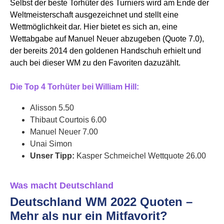
Selbst der beste Torhüter des Turniers wird am Ende der
Weltmeisterschaft ausgezeichnet und stellt eine
Wettmöglichkeit dar. Hier bietet es sich an, eine
Wettabgabe auf Manuel Neuer abzugeben (Quote 7.0),
der bereits 2014 den goldenen Handschuh erhielt und
auch bei dieser WM zu den Favoriten dazuzählt.
Die Top 4 Torhüter bei William Hill:
Alisson 5.50
Thibaut Courtois 6.00
Manuel Neuer 7.00
Unai Simon
Unser Tipp:
Kasper Schmeichel Wettquote 26.00
Was macht Deutschland
Deutschland WM 2022 Quoten –
Mehr als nur ein Mitfavorit?