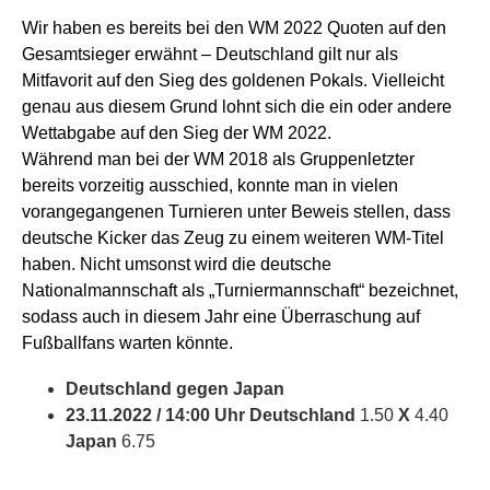
Wir haben es bereits bei den WM 2022 Quoten auf den
Gesamtsieger erwähnt – Deutschland gilt nur als
Mitfavorit auf den Sieg des goldenen Pokals. Vielleicht
genau aus diesem Grund lohnt sich die ein oder andere
Wettabgabe auf den Sieg der WM 2022.
Während man bei der WM 2018 als Gruppenletzter
bereits vorzeitig ausschied, konnte man in vielen
vorangegangenen Turnieren unter Beweis stellen, dass
deutsche Kicker das Zeug zu einem weiteren WM-Titel
haben. Nicht umsonst wird die deutsche
Nationalmannschaft als „Turniermannschaft“ bezeichnet,
sodass auch in diesem Jahr eine Überraschung auf
Fußballfans warten könnte.
Deutschland gegen Japan
23.11.2022 / 14:00 Uhr
Deutschland
1.50
X
4.40
Japan
6.75