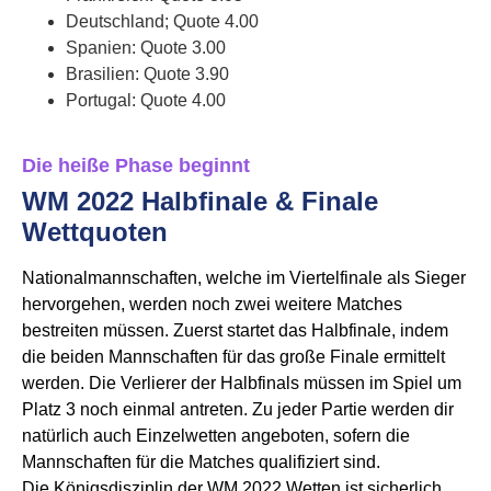
Deutschland; Quote 4.00
Spanien: Quote 3.00
Brasilien: Quote 3.90
Portugal: Quote 4.00
Die heiße Phase beginnt
WM 2022 Halbfinale & Finale
Wettquoten
Nationalmannschaften, welche im Viertelfinale als Sieger
hervorgehen, werden noch zwei weitere Matches
bestreiten müssen. Zuerst startet das Halbfinale, indem
die beiden Mannschaften für das große Finale ermittelt
werden. Die Verlierer der Halbfinals müssen im Spiel um
Platz 3 noch einmal antreten. Zu jeder Partie werden dir
natürlich auch Einzelwetten angeboten, sofern die
Mannschaften für die Matches qualifiziert sind.
Die Königsdisziplin der WM 2022 Wetten ist sicherlich