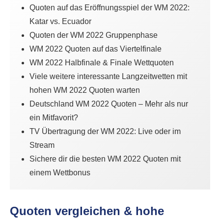
Quoten auf das Eröffnungsspiel der WM 2022:
Katar vs. Ecuador
Quoten der WM 2022 Gruppenphase
WM 2022 Quoten auf das Viertelfinale
WM 2022 Halbfinale & Finale Wettquoten
Viele weitere interessante Langzeitwetten mit
hohen WM 2022 Quoten warten
Deutschland WM 2022 Quoten – Mehr als nur
ein Mitfavorit?
TV Übertragung der WM 2022: Live oder im
Stream
Sichere dir die besten WM 2022 Quoten mit
einem Wettbonus
Quoten vergleichen & hohe