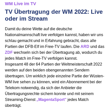
WM Live im TV
TV Übertragung der WM 2022: Live
oder im Stream
Damit du deine Wette auf die deutsche
Nationalmannschaft live verfolgen kannst, haben wir uns
schlau gemacht und in Erfahrung gebracht, dass alle
Partien der DFB-Elf im Free-TV laufen. Die
ARD
und das
ZDF
wechseln sich bei der Übertragung ab, wodurch du
jedes Match im Free-TV verfolgen kannst.
Insgesamt 48 der 64 Partien der Weltmeisterschaft 2022
werden auf den beiden obengenannten Sendern
übertragen. Um wirklich jede einzelne Partie der Wüsten-
WM live sehen zu können, wird ein Abonnement bei der
Telekom notwendig, da sich der Anbieter die
Übertragungsrechte sichern konnte und mit seinem
Streaming-Dienst
„MagentaSport“
jedes Match
überträgt.