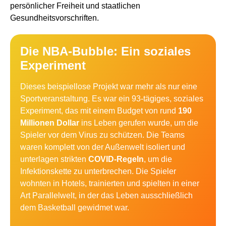
persönlicher Freiheit und staatlichen
Gesundheitsvorschriften.
Die NBA-Bubble: Ein soziales
Experiment
Dieses beispiellose Projekt war mehr als nur eine
Sportveranstaltung. Es war ein 93-tägiges, soziales
Experiment, das mit einem Budget von rund
190
Millionen Dollar
ins Leben gerufen wurde, um die
Spieler vor dem Virus zu schützen. Die Teams
waren komplett von der Außenwelt isoliert und
unterlagen strikten
COVID-Regeln
, um die
Infektionskette zu unterbrechen. Die Spieler
wohnten in Hotels, trainierten und spielten in einer
Art Parallelwelt, in der das Leben ausschließlich
dem Basketball gewidmet war.