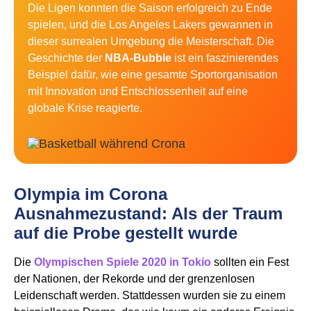
Die Ligen konnten die Saison erfolgreich zu Ende
spielen, und die Los Angeles Lakers gewannen in
dieser surrealen Umgebung die Meisterschaft. Die
Geschichte der
NBA-Bubble
ist ein faszinierendes
Beispiel dafür, wie eine gesamte Sportorganisation
mit Innovation und Entschlossenheit auf eine
globale Krise reagierte.
Olympia im Corona
Ausnahmezustand: Als der Traum
auf die Probe gestellt wurde
Die
Olympischen Spiele 2020 in Tokio
sollten ein Fest
der Nationen, der Rekorde und der grenzenlosen
Leidenschaft werden. Stattdessen wurden sie zu einem