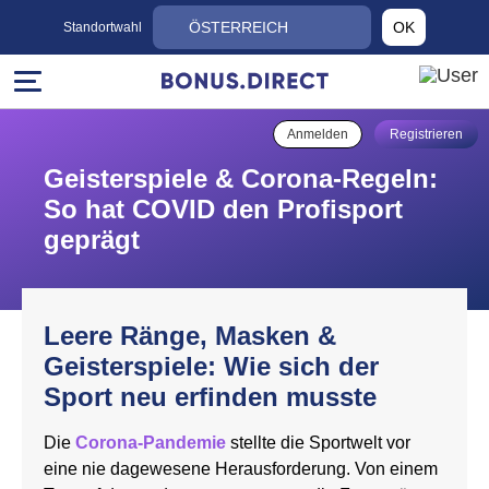
ÖSTERREICH
OK
Standortwahl
Anmelden
Registrieren
Geisterspiele & Corona-Regeln:
So hat COVID den Profisport
geprägt
Leere Ränge, Masken &
Geisterspiele: Wie sich der
Sport neu erfinden musste
Die
Corona-Pandemie
stellte die Sportwelt vor
eine nie dagewesene Herausforderung. Von einem