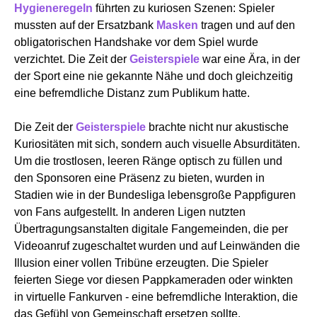
Hygieneregeln
führten zu kuriosen Szenen: Spieler
mussten auf der Ersatzbank
Masken
tragen und auf den
obligatorischen Handshake vor dem Spiel wurde
verzichtet. Die Zeit der
Geisterspiele
war eine Ära, in der
der Sport eine nie gekannte Nähe und doch gleichzeitig
eine befremdliche Distanz zum Publikum hatte.
Die Zeit der
Geisterspiele
brachte nicht nur akustische
Kuriositäten mit sich, sondern auch visuelle Absurditäten.
Um die trostlosen, leeren Ränge optisch zu füllen und
den Sponsoren eine Präsenz zu bieten, wurden in
Stadien wie in der Bundesliga lebensgroße Pappfiguren
von Fans aufgestellt. In anderen Ligen nutzten
Übertragungsanstalten digitale Fangemeinden, die per
Videoanruf zugeschaltet wurden und auf Leinwänden die
Illusion einer vollen Tribüne erzeugten. Die Spieler
feierten Siege vor diesen Pappkameraden oder winkten
in virtuelle Fankurven - eine befremdliche Interaktion, die
das Gefühl von Gemeinschaft ersetzen sollte.