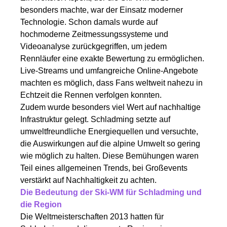
besonders machte, war der Einsatz moderner
Technologie. Schon damals wurde auf
hochmoderne Zeitmessungssysteme und
Videoanalyse zurückgegriffen, um jedem
Rennläufer eine exakte Bewertung zu ermöglichen.
Live-Streams und umfangreiche Online-Angebote
machten es möglich, dass Fans weltweit nahezu in
Echtzeit die Rennen verfolgen konnten.
Zudem wurde besonders viel Wert auf nachhaltige
Infrastruktur gelegt. Schladming setzte auf
umweltfreundliche Energiequellen und versuchte,
die Auswirkungen auf die alpine Umwelt so gering
wie möglich zu halten. Diese Bemühungen waren
Teil eines allgemeinen Trends, bei Großevents
verstärkt auf Nachhaltigkeit zu achten.
Die Bedeutung der Ski-WM für Schladming und
die Region
Die Weltmeisterschaften 2013 hatten für