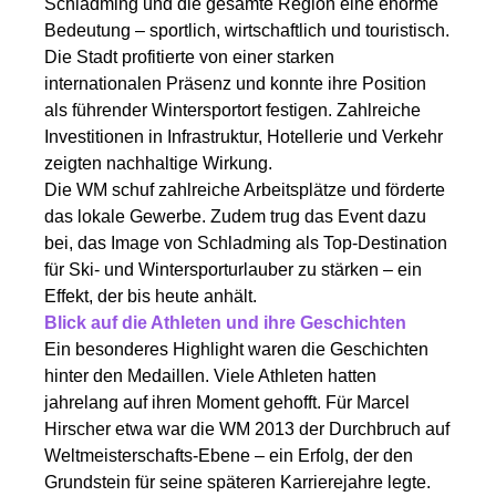
Schladming und die gesamte Region eine enorme
Bedeutung – sportlich, wirtschaftlich und touristisch.
Die Stadt profitierte von einer starken
internationalen Präsenz und konnte ihre Position
als führender Wintersportort festigen. Zahlreiche
Investitionen in Infrastruktur, Hotellerie und Verkehr
zeigten nachhaltige Wirkung.
Die WM schuf zahlreiche Arbeitsplätze und förderte
das lokale Gewerbe. Zudem trug das Event dazu
bei, das Image von Schladming als Top-Destination
für Ski- und Wintersporturlauber zu stärken – ein
Effekt, der bis heute anhält.
Blick auf die Athleten und ihre Geschichten
Ein besonderes Highlight waren die Geschichten
hinter den Medaillen. Viele Athleten hatten
jahrelang auf ihren Moment gehofft. Für Marcel
Hirscher etwa war die WM 2013 der Durchbruch auf
Weltmeisterschafts-Ebene – ein Erfolg, der den
Grundstein für seine späteren Karrierejahre legte.