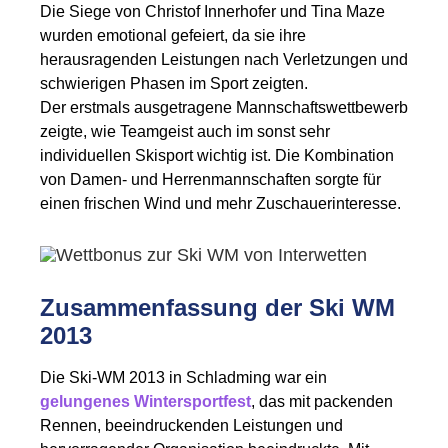
Die Siege von Christof Innerhofer und Tina Maze
wurden emotional gefeiert, da sie ihre
herausragenden Leistungen nach Verletzungen und
schwierigen Phasen im Sport zeigten.
Der erstmals ausgetragene Mannschaftswettbewerb
zeigte, wie Teamgeist auch im sonst sehr
individuellen Skisport wichtig ist. Die Kombination
von Damen- und Herrenmannschaften sorgte für
einen frischen Wind und mehr Zuschauerinteresse.
Zusammenfassung der Ski WM
2013
Die Ski-WM 2013 in Schladming war ein
gelungenes Wintersportfest
, das mit packenden
Rennen, beeindruckenden Leistungen und