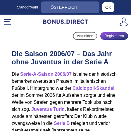
ÖSTERREICH
OK
Standortwahl
Anmelden
Registrieren
Die Saison 2006/07 – Das Jahr
ohne Juventus in der Serie A
Die
Serie-A-Saison 2006/07
ist eine der historisch
bemerkenswertesten Phasen im italienischen
Fußball. Hintergrund war der
Calciopoli-Skandal
,
der im Sommer 2006 für Aufsehen sorgte und eine
Welle von Strafen gegen mehrere Topklubs nach
sich zog.
Juventus Turin
, Italiens Rekordmeister,
wurde am härtesten getroffen: Der Klub wurde
zwangsweise in die
Serie B
relegiert und verlor
damit erstmals seit Jahrzehnten seine