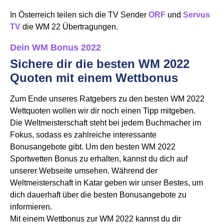
In Österreich teilen sich die TV Sender
ORF
und
Servus
TV
die WM 22 Übertragungen.
Dein WM Bonus 2022
Sichere dir die besten WM 2022
Quoten mit einem Wettbonus
Zum Ende unseres Ratgebers zu den besten WM 2022
Wettquoten wollen wir dir noch einen Tipp mitgeben.
Die Weltmeisterschaft steht bei jedem Buchmacher im
Fokus, sodass es zahlreiche interessante
Bonusangebote gibt. Um den besten WM 2022
Sportwetten Bonus zu erhalten, kannst du dich auf
unserer Webseite umsehen. Während der
Weltmeisterschaft in Katar geben wir unser Bestes, um
dich dauerhaft über die besten Bonusangebote zu
informieren.
Mit einem Wettbonus zur WM 2022 kannst du dir