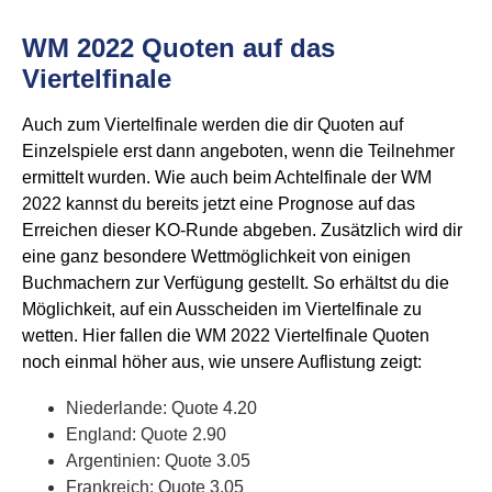
WM 2022 Quoten auf das
Viertelfinale
Auch zum Viertelfinale werden die dir Quoten auf
Einzelspiele erst dann angeboten, wenn die Teilnehmer
ermittelt wurden. Wie auch beim Achtelfinale der WM
2022 kannst du bereits jetzt eine Prognose auf das
Erreichen dieser KO-Runde abgeben. Zusätzlich wird dir
eine ganz besondere Wettmöglichkeit von einigen
Buchmachern zur Verfügung gestellt. So erhältst du die
Möglichkeit, auf ein Ausscheiden im Viertelfinale zu
wetten. Hier fallen die WM 2022 Viertelfinale Quoten
noch einmal höher aus, wie unsere Auflistung zeigt:
Niederlande: Quote 4.20
England: Quote 2.90
Argentinien: Quote 3.05
Frankreich: Quote 3.05