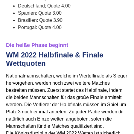
Deutschland; Quote 4.00
Spanien: Quote 3.00
Brasilien: Quote 3.90
Portugal: Quote 4.00
Die heiße Phase beginnt
WM 2022 Halbfinale & Finale
Wettquoten
Nationalmannschaften, welche im Viertelfinale als Sieger
hervorgehen, werden noch zwei weitere Matches
bestreiten müssen. Zuerst startet das Halbfinale, indem
die beiden Mannschaften für das große Finale ermittelt
werden. Die Verlierer der Halbfinals müssen im Spiel um
Platz 3 noch einmal antreten. Zu jeder Partie werden dir
natürlich auch Einzelwetten angeboten, sofern die
Mannschaften für die Matches qualifiziert sind.
Die Königsdisziplin der WM 2022 Wetten ist sicherlich