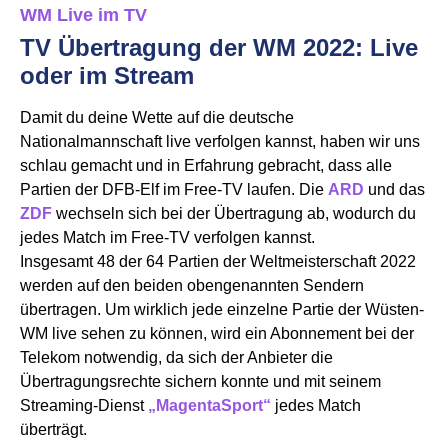
WM Live im TV
TV Übertragung der WM 2022: Live
oder im Stream
Damit du deine Wette auf die deutsche
Nationalmannschaft live verfolgen kannst, haben wir uns
schlau gemacht und in Erfahrung gebracht, dass alle
Partien der DFB-Elf im Free-TV laufen. Die
ARD
und das
ZDF
wechseln sich bei der Übertragung ab, wodurch du
jedes Match im Free-TV verfolgen kannst.
Insgesamt 48 der 64 Partien der Weltmeisterschaft 2022
werden auf den beiden obengenannten Sendern
übertragen. Um wirklich jede einzelne Partie der Wüsten-
WM live sehen zu können, wird ein Abonnement bei der
Telekom notwendig, da sich der Anbieter die
Übertragungsrechte sichern konnte und mit seinem
Streaming-Dienst
„MagentaSport“
jedes Match
überträgt.