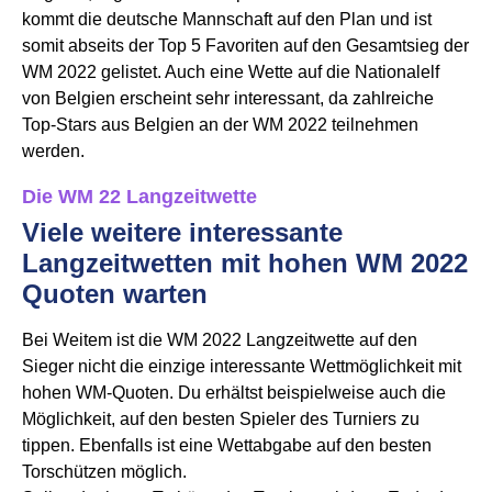
kommt die deutsche Mannschaft auf den Plan und ist
somit abseits der Top 5 Favoriten auf den Gesamtsieg der
WM 2022 gelistet. Auch eine Wette auf die Nationalelf
von Belgien erscheint sehr interessant, da zahlreiche
Top-Stars aus Belgien an der WM 2022 teilnehmen
werden.
Die WM 22 Langzeitwette
Viele weitere interessante
Langzeitwetten mit hohen WM 2022
Quoten warten
Bei Weitem ist die WM 2022 Langzeitwette auf den
Sieger nicht die einzige interessante Wettmöglichkeit mit
hohen WM-Quoten. Du erhältst beispielweise auch die
Möglichkeit, auf den besten Spieler des Turniers zu
tippen. Ebenfalls ist eine Wettabgabe auf den besten
Torschützen möglich.