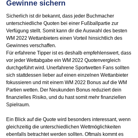
Gewinne sichern
Sicherlich ist dir bekannt, dass jeder Buchmacher
unterschiedliche Quoten bei einer Fußballpartie zur
Verfügung stellt. Somit kann dir die Auswahl des besten
WM 2022 Wettanbieters einen Vorteil hinsichtlich des
Gewinnes verschaffen.
Für erfahrene Tipper ist es deshalb empfehlenswert, dass
vor jeder Wettabgabe ein WM 2022 Quotenvergleich
durchgeführt wird. Unerfahrene Sportwetten Fans sollten
sich stattdessen lieber auf einen einzelnen Wettanbieter
fokussieren und mit einem WM 2022 Bonus auf die WM
Partien wetten. Der Neukunden Bonus reduziert dein
finanzielles Risiko, und du hast somit mehr finanziellen
Spielraum.
Ein Blick auf die Quote wird besonders interessant, wenn
gleichzeitig die unterschiedlichen Wettmöglichkeiten
ebenfalls betrachtet werden sollten. Oftmals kommt es