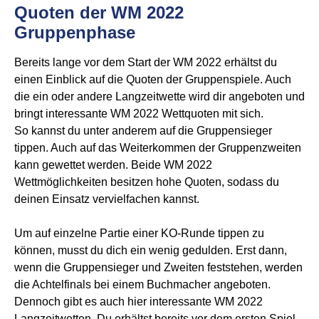
Quoten der WM 2022
Gruppenphase
Bereits lange vor dem Start der WM 2022 erhältst du
einen Einblick auf die Quoten der Gruppenspiele. Auch
die ein oder andere Langzeitwette wird dir angeboten und
bringt interessante WM 2022 Wettquoten mit sich.
So kannst du unter anderem auf die Gruppensieger
tippen. Auch auf das Weiterkommen der Gruppenzweiten
kann gewettet werden. Beide WM 2022
Wettmöglichkeiten besitzen hohe Quoten, sodass du
deinen Einsatz vervielfachen kannst.
Um auf einzelne Partie einer KO-Runde tippen zu
können, musst du dich ein wenig gedulden. Erst dann,
wenn die Gruppensieger und Zweiten feststehen, werden
die Achtelfinals bei einem Buchmacher angeboten.
Dennoch gibt es auch hier interessante WM 2022
Langzeitwetten. Du erhältst bereits vor dem ersten Spiel