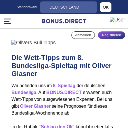
DEUTSCHLAND
OK
Standortwahl
Anmelden
Registrieren
Die Wett-Tipps zum 8.
Bundesliga-Spieltag mit Oliver
Glasner
Wir befinden uns im
8. Spieltag
der deutschen
Bundesliga
. Auf
BONUS.DIRECT
erwarten euch
Wett-Tipps von ausgewiesenen Experten. Bei uns
gibt
Oliver Glasner
seine Prognosen für dieses
Bundesliga-Wochenende ab.
In der Rubrik
"Schlag den Oli"
könnt ihr ebenfalls