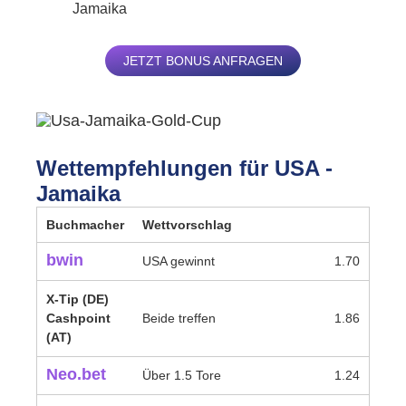
Jamaika
JETZT BONUS ANFRAGEN
Wettempfehlungen für USA -
Jamaika
Buchmacher
Wettvorschlag
bwin
USA gewinnt
1.70
X-Tip (DE)
Cashpoint
Beide treffen
1.86
(AT)
Neo.bet
Über 1.5 Tore
1.24