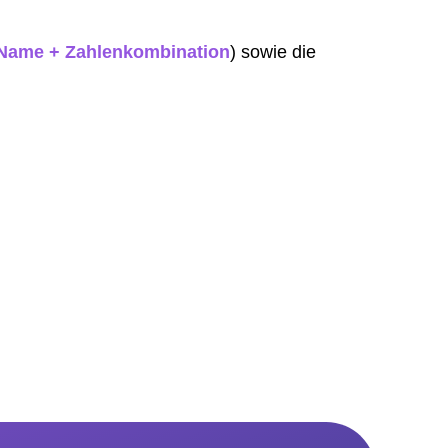
Name + Zahlenkombination
) sowie die