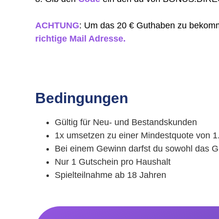
ACHTUNG
: Um das 20 € Guthaben zu bekomm
richtige Mail Adresse.
Bedingungen
Gültig für Neu- und Bestandskunden
1x umsetzen zu einer Mindestquote von 1
Bei einem Gewinn darfst du sowohl das 
Nur 1 Gutschein pro Haushalt
Spielteilnahme ab 18 Jahren