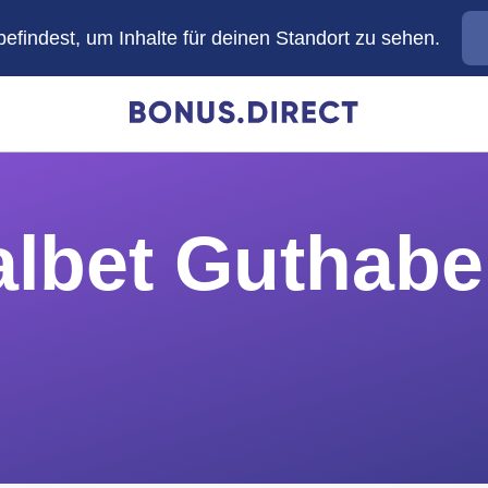
efindest, um Inhalte für deinen Standort zu sehen.
albet Guthab