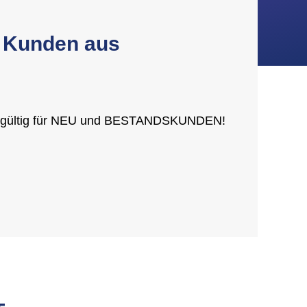
 Kunden aus
n - gültig für NEU und BESTANDSKUNDEN!