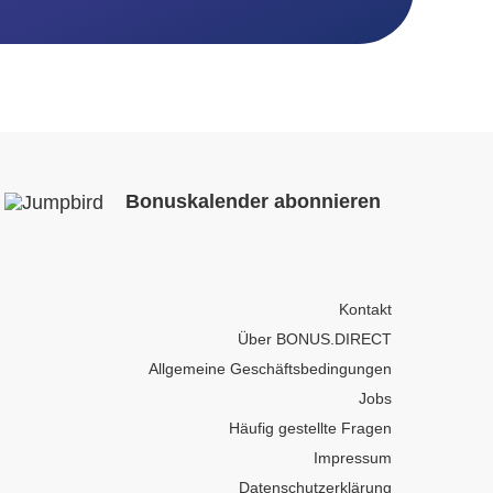
Bonuskalender abonnieren
Kontakt
Über BONUS.DIRECT
Allgemeine Geschäftsbedingungen
Jobs
Häufig gestellte Fragen
Impressum
Datenschutzerklärung