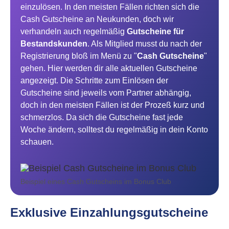
einzulösen. In den meisten Fällen richten sich die
Cash Gutscheine an Neukunden, doch wir
verhandeln auch regelmäßig
Gutscheine für
Bestandskunden
. Als Mitglied musst du nach der
Registrierung bloß im Menü zu "
Cash Gutscheine
"
gehen. Hier werden dir alle aktuellen Gutscheine
angezeigt. Die Schritte zum Einlösen der
Gutscheine sind jeweils vom Partner abhängig,
doch in den meisten Fällen ist der Prozeß kurz und
schmerzlos. Da sich die Gutscheine fast jede
Woche ändern, solltest du regelmäßig in dein Konto
schauen.
Beispiel eines Cash Gutscheins im Bonus Club
Exklusive Einzahlungsgutscheine