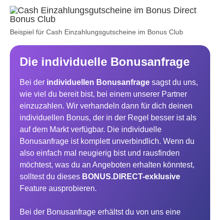
Beispiel für Cash Einzahlungsgutscheine im Bonus Club
Die individuelle Bonusanfrage
Bei der
individuellen Bonusanfrage
sagst du uns,
wie viel du bereit bist, bei einem unserer Partner
einzuzahlen. Wir verhandeln dann für dich deinen
individuellen Bonus, der in der Regel besser ist als
auf dem Markt verfügbar. Die individuelle
Bonusanfrage ist komplett unverbindlich. Wenn du
also einfach mal neugierig bist und rausfinden
möchtest, was du an Angeboten erhalten könntest,
solltest du dieses
BONUS.DIRECT-exklusive
Feature ausprobieren.
Bei der Bonusanfrage erhältst du von uns eine