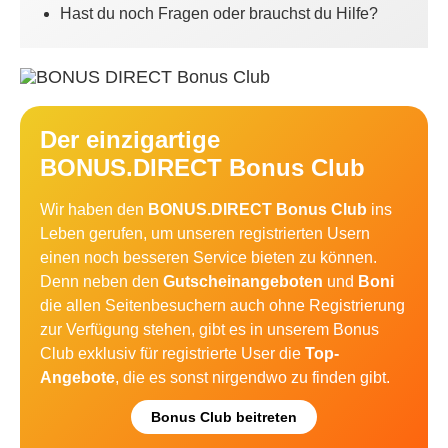
Hast du noch Fragen oder brauchst du Hilfe?
Der einzigartige
BONUS.DIRECT Bonus Club
Wir haben den
BONUS.DIRECT Bonus Club
ins
Leben gerufen, um unseren registrierten Usern
einen noch besseren Service bieten zu können.
Denn neben den
Gutscheinangeboten
und
Boni
die allen Seitenbesuchern auch ohne Registrierung
zur Verfügung stehen, gibt es in unserem Bonus
Club exklusiv für registrierte User die
Top-
Angebote
, die es sonst nirgendwo zu finden gibt.
Bonus Club beitreten