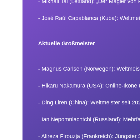
- Mikhail Tal (Lettland): „Der Magier vo
- José Raúl Capablanca (Kuba): Weltmei
Aktuelle Großmeister
- Magnus Carlsen (Norwegen): Weltmeist
- Hikaru Nakamura (USA): Online-Ikone u
- Ding Liren (China): Weltmeister seit 202
- Ian Nepomniachtchi (Russland): Mehrfac
- Alireza Firouzja (Frankreich): Jüngster S