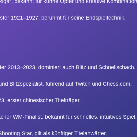
n Riga“, bekannt für kühne Opfer und kreative Kombinatio
ster 1921–1927, berühmt für seine Endspieltechnik.
er 2013–2023, dominiert auch Blitz und Schnellschach.
nd Blitzspezialist, führend auf Twitch und Chess.com.
3, erster chinesischer Titelträger.
her WM-Finalist, bekannt für schnelles, intuitives Spiel.
hooting-Star, gilt als künftiger Titelanwärter.