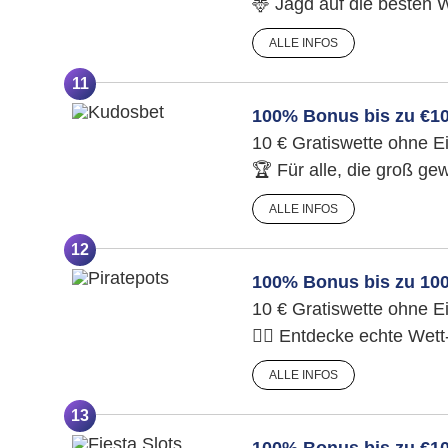
🦌 Jagd auf die besten
ALLE INFOS
11
100% Bonus bis zu €1
10 € Gratiswette ohne E
🏆 Für alle, die groß ge
ALLE INFOS
12
100% Bonus bis zu 100
10 € Gratiswette ohne E
🏴‍☠️ Entdecke echte Wet
ALLE INFOS
13