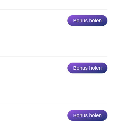
Bonus holen
Bonus holen
Bonus holen