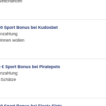
 Wettchancen
00 Sport Bonus bei Kudosbet
inzahlung
winnen wollen
 € Sport Bonus bei Piratepots
inzahlung
t-Schätze