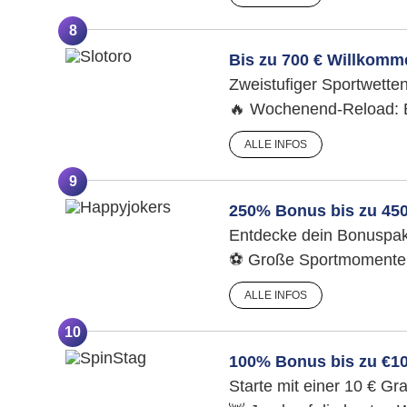
8
Bis zu 700 € Willkomm
Zweistufiger Sportwetten
🔥 Wochenend-Reload: B
ALLE INFOS
9
250% Bonus bis zu 450
Entdecke dein Bonuspake
⚽ Große Sportmomente v
ALLE INFOS
10
100% Bonus bis zu €10
Starte mit einer 10 € Gr