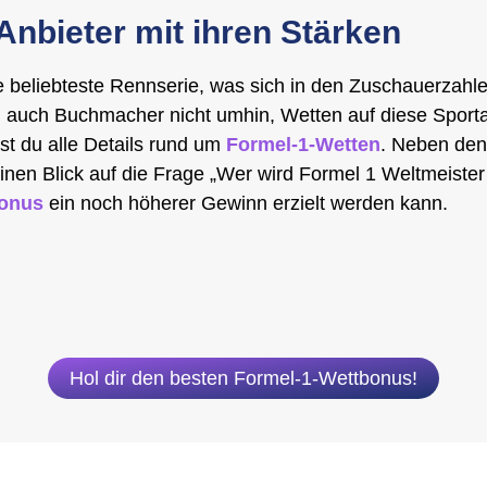
Anbieter mit ihren Stärken
ie beliebteste Rennserie, was sich in den Zuschauerzahl
 auch Buchmacher nicht umhin, Wetten auf diese Sportar
rst du alle Details rund um
Formel-1-Wetten
. Neben den
inen Blick auf die Frage „Wer wird Formel 1 Weltmeiste
bonus
ein noch höherer Gewinn erzielt werden kann.
Hol dir den besten Formel-1-Wettbonus!