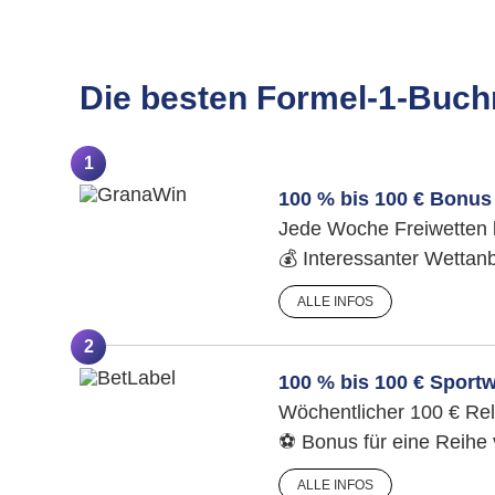
Die besten Formel-1-Buc
1
100 % bis 100 € Bonus
Jede Woche Freiwetten 
💰 Interessanter Wettan
ALLE INFOS
2
100 % bis 100 € Sportw
Wöchentlicher 100 € Re
⚽ Bonus für eine Reihe 
ALLE INFOS