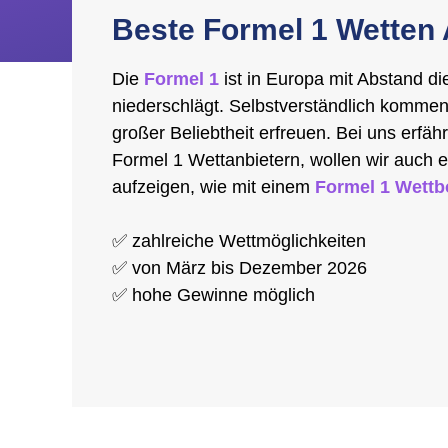
Beste Formel 1 Wetten 
Die
Formel 1
ist in Europa mit Abstand d
niederschlägt. Selbstverständlich kommen
großer Beliebtheit erfreuen. Bei uns erfäh
Formel 1 Wettanbietern, wollen wir auch e
aufzeigen, wie mit einem
Formel 1 Wett
✅ zahlreiche Wettmöglichkeiten
✅ von März bis Dezember 2026
✅ hohe Gewinne möglich