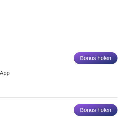
Bonus holen
 App
Bonus holen