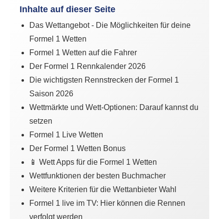
Inhalte auf dieser Seite
Das Wettangebot - Die Möglichkeiten für deine
Formel 1 Wetten
Formel 1 Wetten auf die Fahrer
Der Formel 1 Rennkalender 2026
Die wichtigsten Rennstrecken der Formel 1
Saison 2026
Wettmärkte und Wett-Optionen: Darauf kannst du
setzen
Formel 1 Live Wetten
Der Formel 1 Wetten Bonus
📱 Wett Apps für die Formel 1 Wetten
Wettfunktionen der besten Buchmacher
Weitere Kriterien für die Wettanbieter Wahl
Formel 1 live im TV: Hier können die Rennen
verfolgt werden