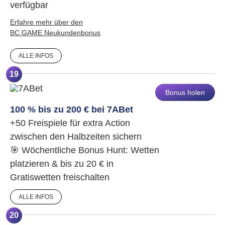
verfügbar
Erfahre mehr über den
BC.GAME Neukundenbonus
ALLE INFOS
19
Bonus holen
100 % bis zu 200 € bei 7ABet
+50 Freispiele für extra Action
zwischen den Halbzeiten sichern
🎯 Wöchentliche Bonus Hunt: Wetten
platzieren & bis zu 20 € in
Gratiswetten freischalten
ALLE INFOS
20