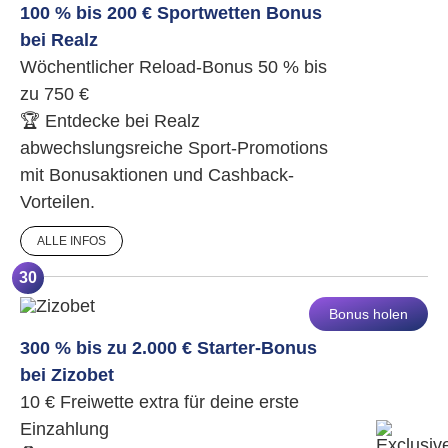
100 % bis 200 € Sportwetten Bonus
bei Realz
Wöchentlicher Reload-Bonus 50 % bis
zu 750 €
🏆 Entdecke bei Realz
abwechslungsreiche Sport-Promotions
mit Bonusaktionen und Cashback-
Vorteilen.
ALLE INFOS
30
Bonus holen
300 % bis zu 2.000 € Starter-Bonus
bei Zizobet
10 € Freiwette extra für deine erste
Einzahlung