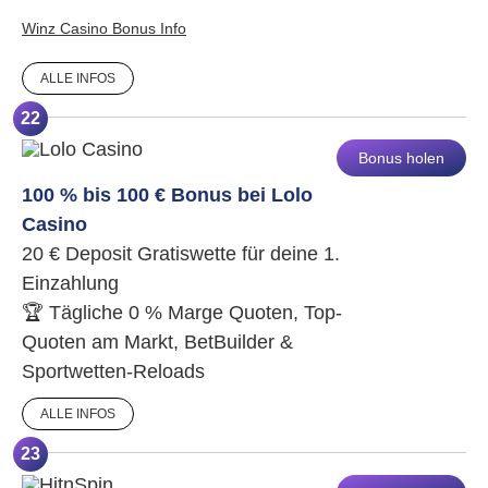
Winz Casino Bonus Info
ALLE INFOS
22
Bonus holen
100 % bis 100 € Bonus bei Lolo
Casino
20 € Deposit Gratiswette für deine 1.
Einzahlung
🏆 Tägliche 0 % Marge Quoten, Top-
Quoten am Markt, BetBuilder &
Sportwetten-Reloads
ALLE INFOS
23