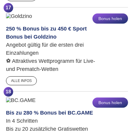
17
Bonus holen
250 % Bonus bis zu 450 € Sport
Bonus bei Goldzino
Angebot gültig für die ersten drei
Einzahlungen
⚽ Attraktives Wettprogramm für Live-
und Prematch-Wetten
ALLE INFOS
18
Bonus holen
Bis zu 280 % Bonus bei BC.GAME
In 4 Schritten
Bis zu 20 zusätzliche Gratiswetten