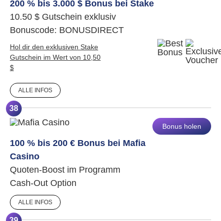
200 % bis 3.000 $ Bonus bei Stake
10.50 $ Gutschein exklusiv
Bonuscode: BONUSDIRECT
Hol dir den exklusiven Stake
Gutschein im Wert von 10,50
$
ALLE INFOS
38
Bonus holen
100 % bis 200 € Bonus bei Mafia
Casino
Quoten-Boost im Programm
Cash-Out Option
ALLE INFOS
39