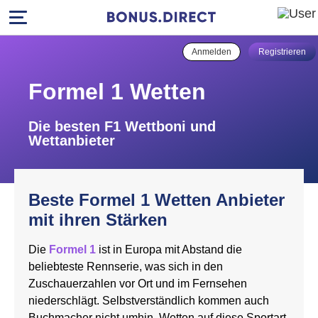
Anmelden
Registrieren
Formel 1 Wetten
Die besten F1 Wettboni und
Wettanbieter
Beste Formel 1 Wetten Anbieter
mit ihren Stärken
Die
Formel 1
ist in Europa mit Abstand die
beliebteste Rennserie, was sich in den
Zuschauerzahlen vor Ort und im Fernsehen
niederschlägt. Selbstverständlich kommen auch
Buchmacher nicht umhin, Wetten auf diese Sportart