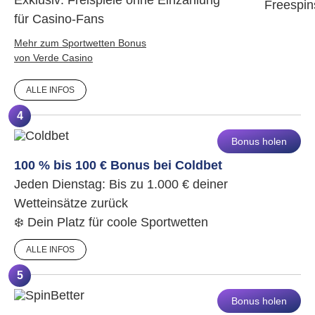
Exklusiv: Freispiele ohne Einzahlung
für Casino-Fans
Mehr zum Sportwetten Bonus
von Verde Casino
ALLE INFOS
4
Bonus holen
100 % bis 100 € Bonus bei Coldbet
Jeden Dienstag: Bis zu 1.000 € deiner
Wetteinsätze zurück
❄️ Dein Platz für coole Sportwetten
ALLE INFOS
5
Bonus holen