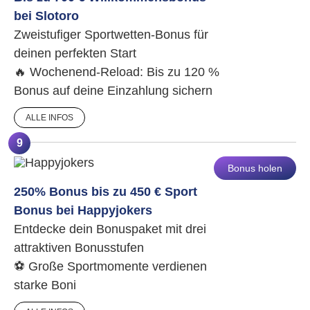
bei Slotoro
Zweistufiger Sportwetten-Bonus für
deinen perfekten Start
🔥 Wochenend-Reload: Bis zu 120 %
Bonus auf deine Einzahlung sichern
ALLE INFOS
9
Bonus holen
250% Bonus bis zu 450 € Sport
Bonus bei Happyjokers
Entdecke dein Bonuspaket mit drei
attraktiven Bonusstufen
⚽ Große Sportmomente verdienen
starke Boni