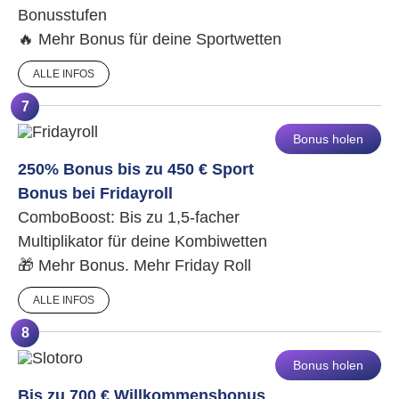
Bonusstufen
🔥 Mehr Bonus für deine Sportwetten
ALLE INFOS
7
Bonus holen
250% Bonus bis zu 450 € Sport
Bonus bei Fridayroll
ComboBoost: Bis zu 1,5-facher
Multiplikator für deine Kombiwetten
🎁 Mehr Bonus. Mehr Friday Roll
ALLE INFOS
8
Bonus holen
Bis zu 700 € Willkommensbonus