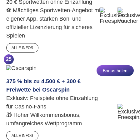
20 € Sportwetten ohne Einzahlung
⚽ Mächtiges Sportwetten-Angebot mit
eigener App, starken Boni und
offizieller Lizenzierung für sicheres
Spielen
ALLE INFOS
25
Bonus holen
375 % bis zu 4.500 € + 300 €
Freiwette bei Oscarspin
Exklusiv: Freispiele ohne Einzahlung
für Casino-Fans
🎁 Hoher Willkommensbonus,
umfangreiches Wettprogramm
ALLE INFOS