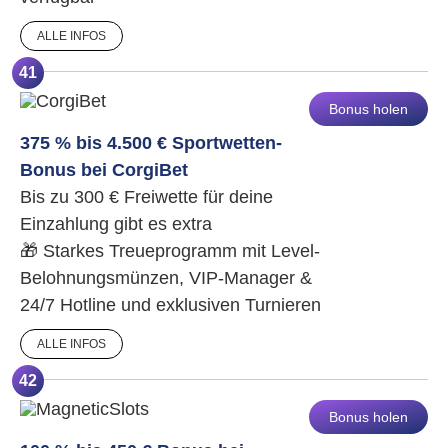
ALLE INFOS
41
Bonus holen
375 % bis 4.500 € Sportwetten-
Bonus bei CorgiBet
Bis zu 300 € Freiwette für deine
Einzahlung gibt es extra
🎁 Starkes Treueprogramm mit Level-
Belohnungsmünzen, VIP-Manager &
24/7 Hotline und exklusiven Turnieren
ALLE INFOS
42
Bonus holen