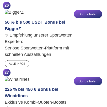
26
Bonus holen
50 % bis 500 USDT Bonus bei
BiggerZ
✨ Empfehlung unserer Sportwetten
Experten:
Seriöse Sportwetten-Plattform mit
schnellen Auszahlungen
ALLE INFOS
27
Bonus holen
225 % bis 450 € Bonus bei
Winairlines
Exklusive Kombi-Quoten-Boosts