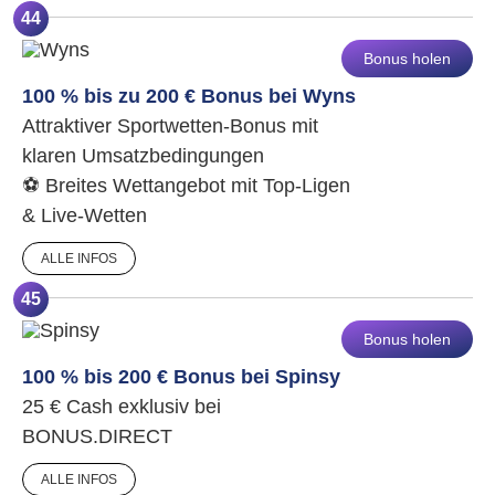
44
Bonus holen
100 % bis zu 200 € Bonus bei Wyns
Attraktiver Sportwetten-Bonus mit
klaren Umsatzbedingungen
⚽ Breites Wettangebot mit Top-Ligen
& Live-Wetten
ALLE INFOS
45
Bonus holen
100 % bis 200 € Bonus bei Spinsy
25 € Cash exklusiv bei
BONUS.DIRECT
ALLE INFOS