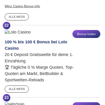
Winz Casino Bonus Info
ALLE INFOS
22
Bonus holen
100 % bis 100 € Bonus bei Lolo
Casino
20 € Deposit Gratiswette für deine 1.
Einzahlung
🏆 Tägliche 0 % Marge Quoten, Top-
Quoten am Markt, BetBuilder &
Sportwetten-Reloads
ALLE INFOS
23