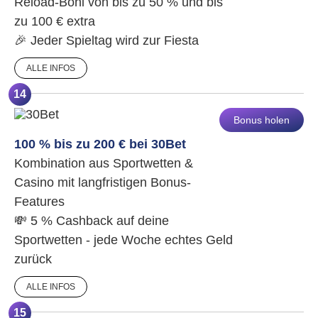
Reload-Boni von bis zu 50 % und bis
zu 100 € extra
🎉 Jeder Spieltag wird zur Fiesta
ALLE INFOS
14
Bonus holen
100 % bis zu 200 € bei 30Bet
Kombination aus Sportwetten &
Casino mit langfristigen Bonus-
Features
💸 5 % Cashback auf deine
Sportwetten - jede Woche echtes Geld
zurück
ALLE INFOS
15