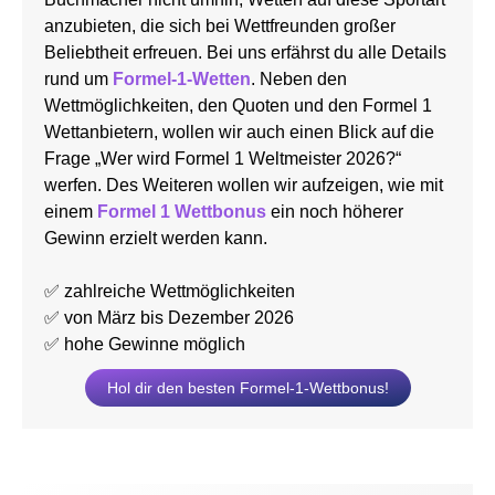
anzubieten, die sich bei Wettfreunden großer
Beliebtheit erfreuen. Bei uns erfährst du alle Details
rund um
Formel-1-Wetten
. Neben den
Wettmöglichkeiten, den Quoten und den Formel 1
Wettanbietern, wollen wir auch einen Blick auf die
Frage „Wer wird Formel 1 Weltmeister 2026?“
werfen. Des Weiteren wollen wir aufzeigen, wie mit
einem
Formel 1 Wettbonus
ein noch höherer
Gewinn erzielt werden kann.
✅ zahlreiche Wettmöglichkeiten
✅ von März bis Dezember 2026
✅ hohe Gewinne möglich
Hol dir den besten Formel-1-Wettbonus!