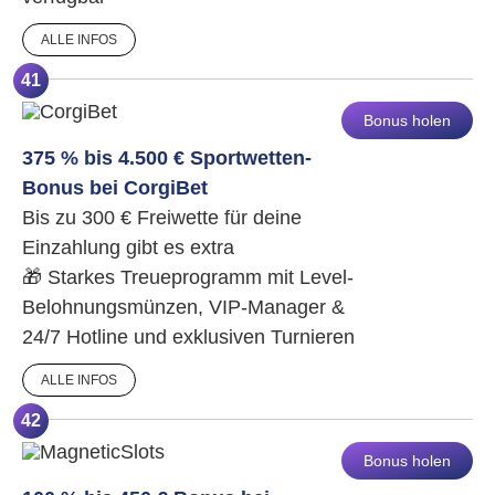
ALLE INFOS
41
Bonus holen
375 % bis 4.500 € Sportwetten-
Bonus bei CorgiBet
Bis zu 300 € Freiwette für deine
Einzahlung gibt es extra
🎁 Starkes Treueprogramm mit Level-
Belohnungsmünzen, VIP-Manager &
24/7 Hotline und exklusiven Turnieren
ALLE INFOS
42
Bonus holen