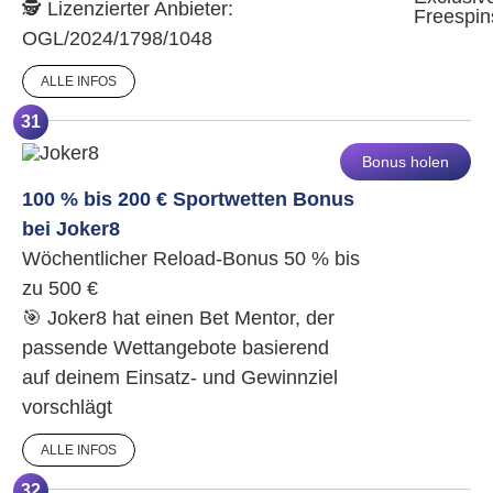
🕵️ Lizenzierter Anbieter:
OGL/2024/1798/1048
ALLE INFOS
31
Bonus holen
100 % bis 200 € Sportwetten Bonus
bei Joker8
Wöchentlicher Reload-Bonus 50 % bis
zu 500 €
🎯 Joker8 hat einen Bet Mentor, der
passende Wettangebote basierend
auf deinem Einsatz- und Gewinnziel
vorschlägt
ALLE INFOS
32