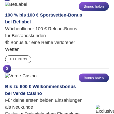
Bonus holen
100 % bis 100 € Sportwetten-Bonus
bei Betlabel
Wöchentlicher 100 € Reload-Bonus
für Bestandskunden
⚽ Bonus für eine Reihe verlorener
Wetten
ALLE INFOS
3
Bonus holen
Bis zu 600 € Willkommensbonus
bei Verde Casino
Für deine ersten beiden Einzahlungen
als Neukunde