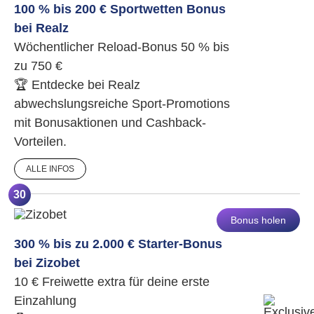
100 % bis 200 € Sportwetten Bonus
bei Realz
Wöchentlicher Reload-Bonus 50 % bis
zu 750 €
🏆 Entdecke bei Realz
abwechslungsreiche Sport-Promotions
mit Bonusaktionen und Cashback-
Vorteilen.
ALLE INFOS
30
Bonus holen
300 % bis zu 2.000 € Starter-Bonus
bei Zizobet
10 € Freiwette extra für deine erste
Einzahlung