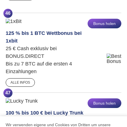
46
Bonus holen
125 % bis 1 BTC Wettbonus bei
1xbit
25 € Cash exklusiv bei
BONUS.DIRECT
Bis zu 7 BTC auf die ersten 4
Einzahlungen
ALLE INFOS
47
Bonus holen
100 % bis 100 € bei Lucky Trunk
10 € exklusiver Free Bonus
Wir verwenden eigene und Cookies von Dritten um unsere