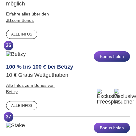
möglich
Erfahre alles über den
JB.com Bonus
ALLE INFOS
36
Bonus holen
100 % bis 100 € bei Betizy
10 € Gratis Wettguthaben
Alle Infos zum Bonus von
Betizy
ALLE INFOS
37
Bonus holen