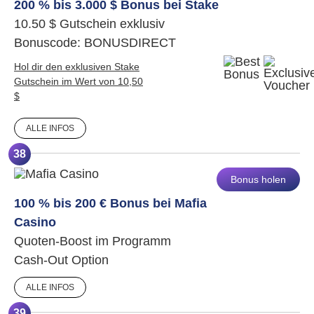
200 % bis 3.000 $ Bonus bei Stake
10.50 $ Gutschein exklusiv
Bonuscode: BONUSDIRECT
Hol dir den exklusiven Stake
Gutschein im Wert von 10,50
$
ALLE INFOS
38
Bonus holen
100 % bis 200 € Bonus bei Mafia
Casino
Quoten-Boost im Programm
Cash-Out Option
ALLE INFOS
39