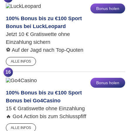
Bonus holen
100% Bonus bis zu €100 Sport
Bonus bei LuckLeopard
Jetzt 10 € Gratiswette ohne
Einzahlung sichern
⚽ Auf der Jagd nach Top-Quoten
ALLE INFOS
16
Bonus holen
100% Bonus bis zu €100 Sport
Bonus bei Go4Casino
15 € Gratiswette ohne Einzahlung
🔥 Go4 Action bis zum Schlusspfiff
ALLE INFOS