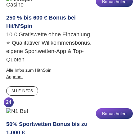
Bonus holen
250 % bis 600 € Bonus bei
Hit'N'Spin
10 € Gratiswette ohne Einzahlung
⭐ Qualitativer Willkommensbonus,
eigene Sportwetten-App & Top-
Quoten
Alle Infos zum HitnSpin
Angebot
ALLE INFOS
24
Bonus holen
50% Sportwetten Bonus bis zu
1.000 €