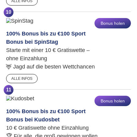
ALLE INFOS
10
Bonus holen
100% Bonus bis zu €100 Sport
Bonus bei SpinStag
Starte mit einer 10 € Gratiswette –
ohne Einzahlung
🦌 Jagd auf die besten Wettchancen
ALLE INFOS
11
Bonus holen
100% Bonus bis zu €100 Sport
Bonus bei Kudosbet
10 € Gratiswette ohne Einzahlung
🏆 Für alle, die groß gewinnen wollen