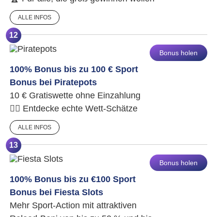
ALLE INFOS
12
Bonus holen
100% Bonus bis zu 100 € Sport
Bonus bei Piratepots
10 € Gratiswette ohne Einzahlung
🏴‍☠️ Entdecke echte Wett-Schätze
ALLE INFOS
13
Bonus holen
100% Bonus bis zu €100 Sport
Bonus bei Fiesta Slots
Mehr Sport-Action mit attraktiven