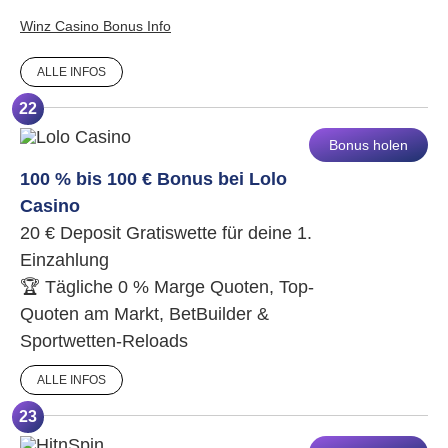
Winz Casino Bonus Info
ALLE INFOS
22
Bonus holen
100 % bis 100 € Bonus bei Lolo
Casino
20 € Deposit Gratiswette für deine 1.
Einzahlung
🏆 Tägliche 0 % Marge Quoten, Top-
Quoten am Markt, BetBuilder &
Sportwetten-Reloads
ALLE INFOS
23