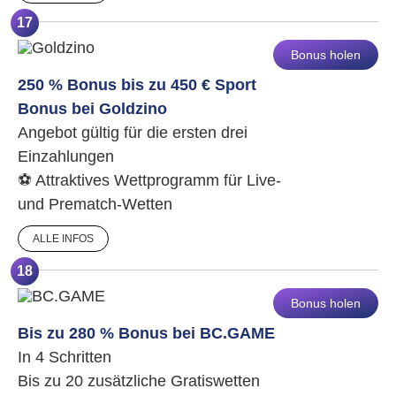
17
Bonus holen
250 % Bonus bis zu 450 € Sport
Bonus bei Goldzino
Angebot gültig für die ersten drei
Einzahlungen
⚽ Attraktives Wettprogramm für Live-
und Prematch-Wetten
ALLE INFOS
18
Bonus holen
Bis zu 280 % Bonus bei BC.GAME
In 4 Schritten
Bis zu 20 zusätzliche Gratiswetten