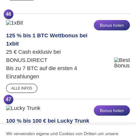
46
Bonus holen
125 % bis 1 BTC Wettbonus bei
1xbit
25 € Cash exklusiv bei
BONUS.DIRECT
Bis zu 7 BTC auf die ersten 4
Einzahlungen
ALLE INFOS
47
Bonus holen
100 % bis 100 € bei Lucky Trunk
10 € exklusiver Free Bonus
Wir verwenden eigene und Cookies von Dritten um unsere