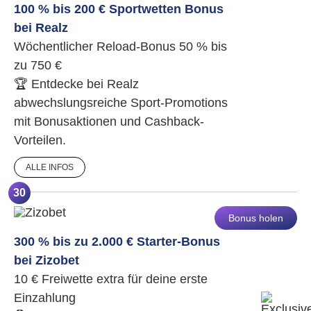
100 % bis 200 € Sportwetten Bonus
bei Realz
Wöchentlicher Reload-Bonus 50 % bis
zu 750 €
🏆 Entdecke bei Realz
abwechslungsreiche Sport-Promotions
mit Bonusaktionen und Cashback-
Vorteilen.
ALLE INFOS
30
Bonus holen
300 % bis zu 2.000 € Starter-Bonus
bei Zizobet
10 € Freiwette extra für deine erste
Einzahlung