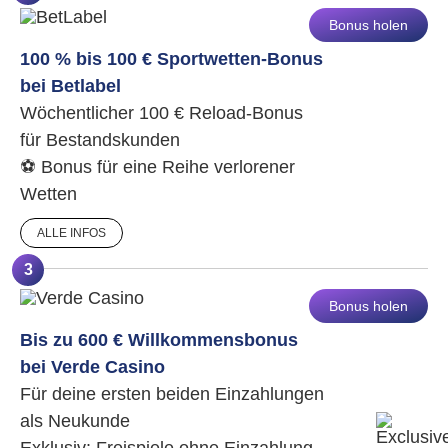
Bonus holen
100 % bis 100 € Sportwetten-Bonus
bei Betlabel
Wöchentlicher 100 € Reload-Bonus
für Bestandskunden
⚽ Bonus für eine Reihe verlorener
Wetten
ALLE INFOS
3
Bonus holen
Bis zu 600 € Willkommensbonus
bei Verde Casino
Für deine ersten beiden Einzahlungen
als Neukunde