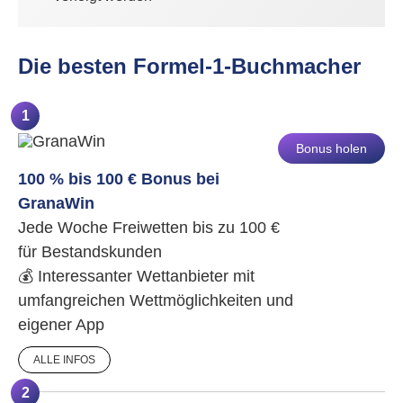
Die besten Formel-1-Buchmacher
1
Bonus holen
100 % bis 100 € Bonus bei
GranaWin
Jede Woche Freiwetten bis zu 100 €
für Bestandskunden
💰 Interessanter Wettanbieter mit
umfangreichen Wettmöglichkeiten und
eigener App
ALLE INFOS
2