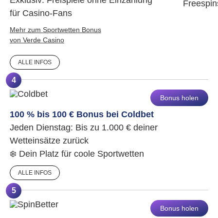
Exklusiv: Freispiele ohne Einzahlung
für Casino-Fans
Mehr zum Sportwetten Bonus
von Verde Casino
ALLE INFOS
4
Bonus holen
100 % bis 100 € Bonus bei Coldbet
Jeden Dienstag: Bis zu 1.000 € deiner
Wetteinsätze zurück
❄️ Dein Platz für coole Sportwetten
ALLE INFOS
5
Bonus holen