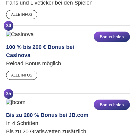
Fans und Liveticker bei den Spielen
ALLE INFOS
34
Bonus holen
100 % bis 200 € Bonus bei
Casinova
Reload-Bonus möglich
ALLE INFOS
35
Bonus holen
Bis zu 280 % Bonus bei JB.com
In 4 Schritten
Bis zu 20 Gratiswetten zusätzlich