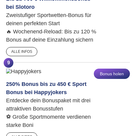
bei Slotoro
Zweistufiger Sportwetten-Bonus für
deinen perfekten Start
🔥 Wochenend-Reload: Bis zu 120 %
Bonus auf deine Einzahlung sichern
ALLE INFOS
9
Bonus holen
250% Bonus bis zu 450 € Sport
Bonus bei Happyjokers
Entdecke dein Bonuspaket mit drei
attraktiven Bonusstufen
⚽ Große Sportmomente verdienen
starke Boni