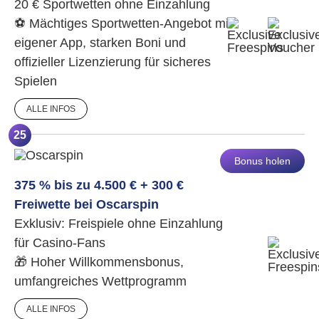
20 € Sportwetten ohne Einzahlung
⚽ Mächtiges Sportwetten-Angebot mit
eigener App, starken Boni und
offizieller Lizenzierung für sicheres
Spielen
ALLE INFOS
25
Bonus holen
375 % bis zu 4.500 € + 300 €
Freiwette bei Oscarspin
Exklusiv: Freispiele ohne Einzahlung
für Casino-Fans
🎁 Hoher Willkommensbonus,
umfangreiches Wettprogramm
ALLE INFOS