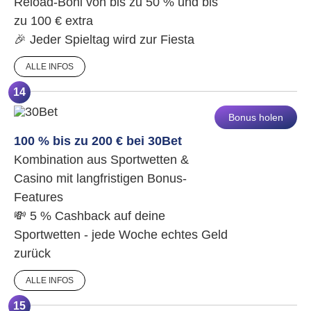
Reload-Boni von bis zu 50 % und bis
zu 100 € extra
🎉 Jeder Spieltag wird zur Fiesta
ALLE INFOS
14
Bonus holen
100 % bis zu 200 € bei 30Bet
Kombination aus Sportwetten &
Casino mit langfristigen Bonus-
Features
💸 5 % Cashback auf deine
Sportwetten - jede Woche echtes Geld
zurück
ALLE INFOS
15