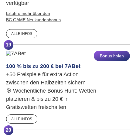
verfügbar
Erfahre mehr über den
BC.GAME Neukundenbonus
ALLE INFOS
19
Bonus holen
100 % bis zu 200 € bei 7ABet
+50 Freispiele für extra Action
zwischen den Halbzeiten sichern
🎯 Wöchentliche Bonus Hunt: Wetten
platzieren & bis zu 20 € in
Gratiswetten freischalten
ALLE INFOS
20