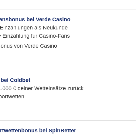
ensbonus bei Verde Casino
n Einzahlungen als Neukunde
ne Einzahlung für Casino-Fans
Bonus von Verde Casino
 bei Coldbet
1.000 € deiner Wetteinsätze zurück
Sportwetten
ortwettenbonus bei SpinBetter