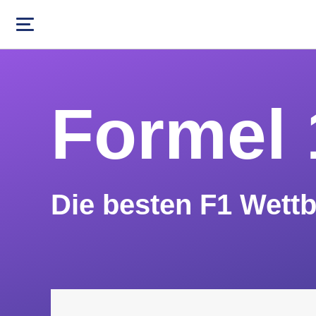
Formel 
Die besten F1 Wettb