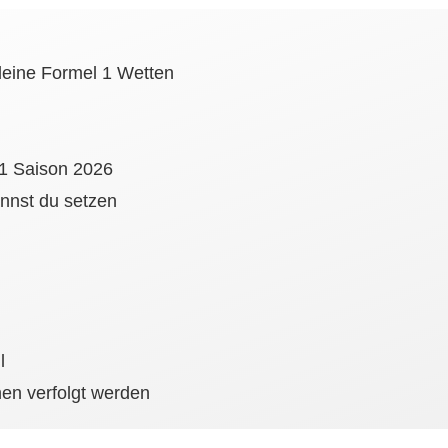
deine Formel 1 Wetten
 1 Saison 2026
nnst du setzen
l
nen verfolgt werden