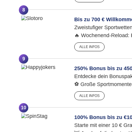
8
Bis zu 700 € Willkomm
Zweistufiger Sportwetten
🔥 Wochenend-Reload: B
ALLE INFOS
9
250% Bonus bis zu 450
Entdecke dein Bonuspake
⚽ Große Sportmomente v
ALLE INFOS
10
100% Bonus bis zu €10
Starte mit einer 10 € Gr