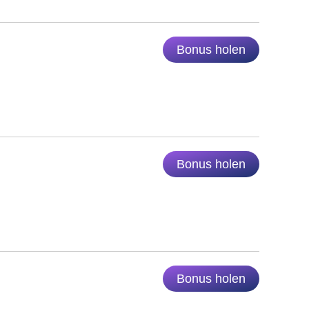
Bonus holen
Bonus holen
Bonus holen