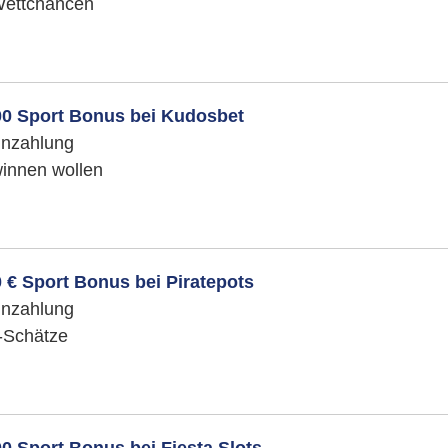
 Wettchancen
00 Sport Bonus bei Kudosbet
inzahlung
winnen wollen
 € Sport Bonus bei Piratepots
inzahlung
t-Schätze