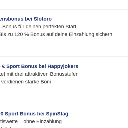
ensbonus bei Slotoro
-Bonus für deinen perfekten Start
is zu 120 % Bonus auf deine Einzahlung sichern
 € Sport Bonus bei Happyjokers
t mit drei attraktiven Bonusstufen
erdienen starke Boni
0 Sport Bonus bei SpinStag
atiswette – ohne Einzahlung