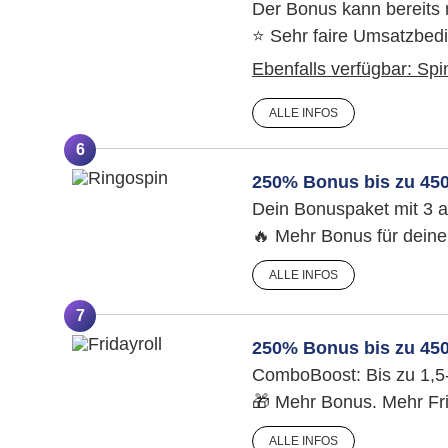
Der Bonus kann bereits m
⭐ Sehr faire Umsatzbedi
Ebenfalls verfügbar: Spin
ALLE INFOS
6
250% Bonus bis zu 450
Dein Bonuspaket mit 3 a
🔥 Mehr Bonus für deine
ALLE INFOS
7
250% Bonus bis zu 450 
ComboBoost: Bis zu 1,5-
🎁 Mehr Bonus. Mehr Fri
ALLE INFOS