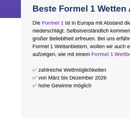
Beste Formel 1 Wetten 
Die
Formel 1
ist in Europa mit Abstand d
niederschlägt. Selbstverständlich kommen
großer Beliebtheit erfreuen. Bei uns erfäh
Formel 1 Wettanbietern, wollen wir auch e
aufzeigen, wie mit einem
Formel 1 Wett
✅ zahlreiche Wettmöglichkeiten
✅ von März bis Dezember 2026
✅ hohe Gewinne möglich