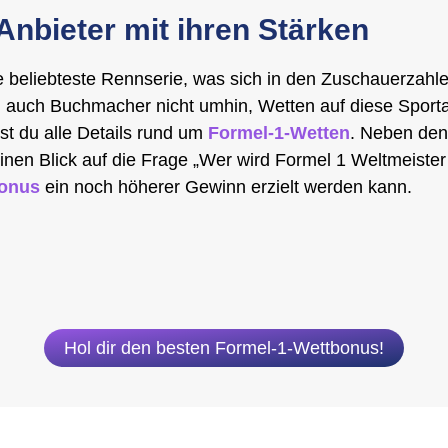
Anbieter mit ihren Stärken
ie beliebteste Rennserie, was sich in den Zuschauerzahl
 auch Buchmacher nicht umhin, Wetten auf diese Sportar
rst du alle Details rund um
Formel-1-Wetten
. Neben den
inen Blick auf die Frage „Wer wird Formel 1 Weltmeiste
bonus
ein noch höherer Gewinn erzielt werden kann.
Hol dir den besten Formel-1-Wettbonus!