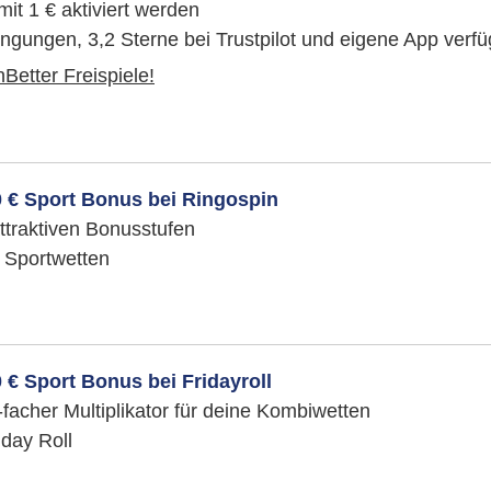
it 1 € aktiviert werden
ngungen, 3,2 Sterne bei Trustpilot und eigene App verfü
Better Freispiele!
 € Sport Bonus bei Ringospin
ttraktiven Bonusstufen
 Sportwetten
€ Sport Bonus bei Fridayroll
facher Multiplikator für deine Kombiwetten
day Roll