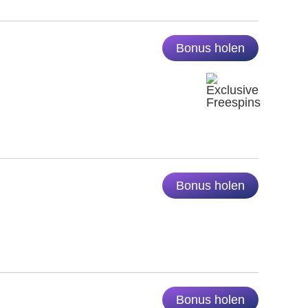
Bonus holen
Bonus holen
Bonus holen